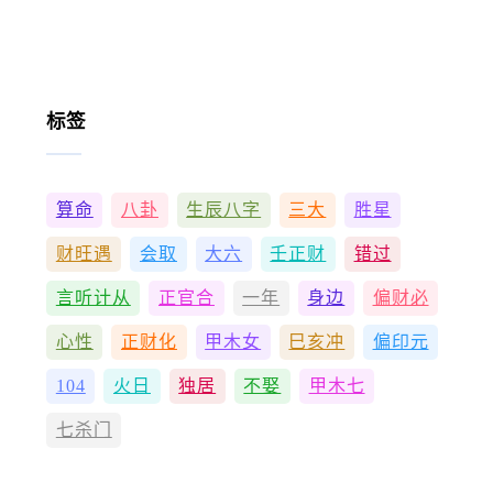
标签
算命
八卦
生辰八字
三大
胜星
财旺遇
会取
大六
壬正财
错过
言听计从
正官合
一年
身边
偏财必
心性
正财化
甲木女
巳亥冲
偏印元
104
火日
独居
不娶
甲木七
七杀门