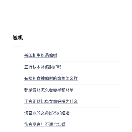
随机
杀印相生格遇偏财
五行缺木补偏财好吗
有禄神食神偏财的命格怎么样
都是偏财怎么看妻星和财星
正官正财比肩女命好吗为什么
伤官弱的女命好不好结婚
伤官见官年不适合结婚