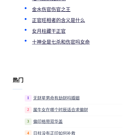
金水伤官伤官之王
正官旺相者的含义是什么
女月柱藏干正官
十神全是七杀和伤官吗女命
热门
1
无财星男命有劫财吗婚姻
2
属牛女在哪个时辰适合求偏财
3
偏印格带双华盖
4
日柱没有正印如何补救