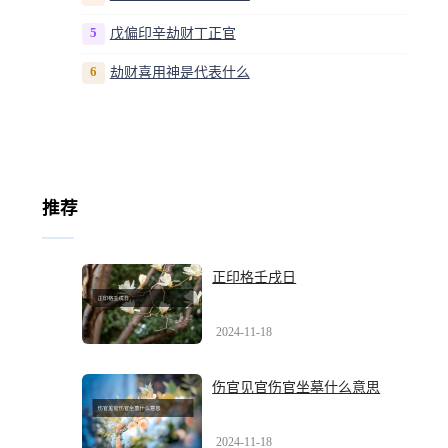
5
戊偏印辛劫财丁正官
6
劫财喜用神是代表什么
推荐
正印格壬戌日
2024-11-18
伤官见官伤官坐墓什么意思
2024-11-18