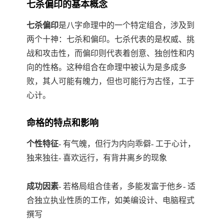
七杀偏印的基本概念
七杀偏印
是八字命理中的一个特定组合，涉及到
两个十神：七杀和偏印。七杀代表的是权威、挑
战和攻击性，而偏印则代表着创意、独创性和内
向的性格。这种组合在命理中被认为是多成多
败，其人可能有魄力，但也可能行为古怪，工于
心计。
命格的特点和影响
个性特征
- 有气魄，但行为内向乖僻- 工于心计，
独来独往- 喜欢远行，有背井离乡的现象
成功因素
- 若格局组合佳者，多能发富于他乡- 适
合独立执业性质的工作，如美编设计、电脑程式
撰写