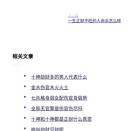
下一篇
一生正财不旺的人命运怎么样
相关文章
十神劫财多的男人代表什么
金水伤官木火火土
七杀格身弱女配伤官身弱男
全局无官算是伤官伤尽吗
十神和十神都是正财什么意思
啥叫劫财见财呢