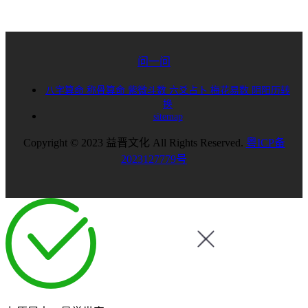
问一问
八字算命
称骨算命
紫微斗数
六爻占卜
梅花易数
阴阳历转
换
sitemap
Copyright © 2023 益晋文化 All Rights Reserved.
粤ICP备
2023127779号