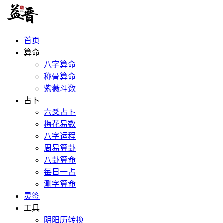
首页
算命
八字算命
称骨算命
紫薇斗数
占卜
六爻占卜
梅花易数
八字运程
周易算卦
八卦算命
每日一占
测字算命
灵签
工具
阴阳历转换