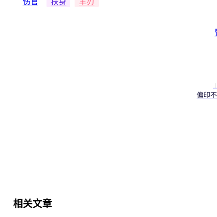
伤官
扶身
羊刃
偏印不
相关文章