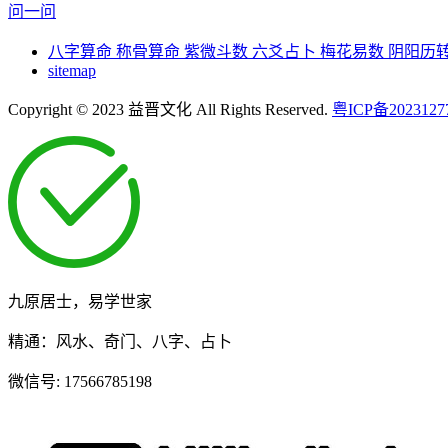
问一问
八字算命
称骨算命
紫微斗数
六爻占卜
梅花易数
阴阳历
sitemap
Copyright © 2023 益晋文化 All Rights Reserved.
粤ICP备2023127
九原居士，易学世家
精通：风水、奇门、八字、占卜
微信号:
17566785198