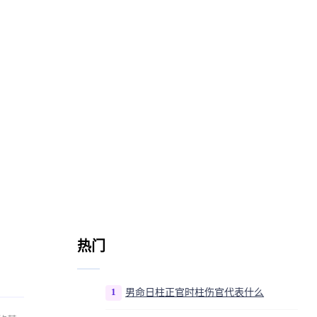
热门
1
男命日柱正官时柱伤官代表什么