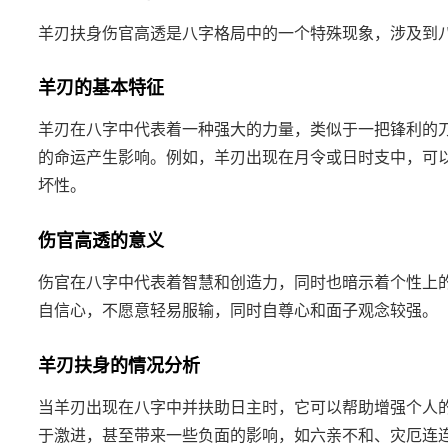
羊刃扶身伤官高透是八字格局中的一个特殊现象，涉及到
羊刃的基本特征
羊刃在八字中代表着一种强大的力量，类似于一把锋利的
的命运产生影响。例如，羊刃出现在月令或日时支中，可
坏性。
伤官高透的意义
伤官在八字中代表着智慧和创造力，同时也暗示着个性上
自信心，不愿意轻易服输，同时自尊心和面子观念较强。
羊刃扶身的情况分析
当羊刃出现在八字中并扶助日主时，它可以帮助增强个人
于激进，甚至带来一些负面的影响，如六亲不和、灾厄连