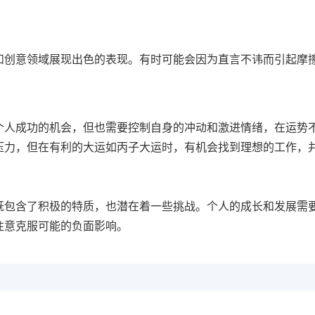
和创意领域展现出色的表现。有时可能会因为直言不讳而引起摩
个人成功的机会，但也需要控制自身的冲动和激进情绪，在运势
压力，但在有利的大运如丙子大运时，有机会找到理想的工作，
既包含了积极的特质，也潜在着一些挑战。个人的成长和发展需
注意克服可能的负面影响。