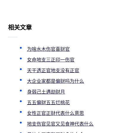
相关文章
为啥水木伤官喜财官
女命地支三正印一伤官
天干透正官地支没有正官
大企业家都是偏财吗为什么
身弱己土遇劫财月
五五偏财五五烂桃花
女性正官正财代表什么意思
地支伤官见官又见食神代表什么