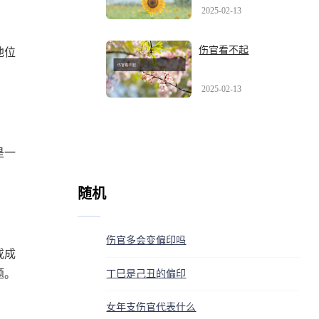
2025-02-13
伤官看不起
地位
2025-02-13
是一
随机
伤官多会变偏印吗
或成
题。
丁巳是己丑的偏印
女年支伤官代表什么