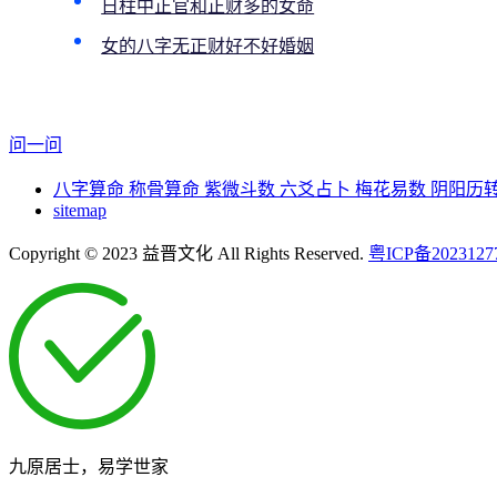
日柱中正官和正财多的女命
女的八字无正财好不好婚姻
问一问
八字算命
称骨算命
紫微斗数
六爻占卜
梅花易数
阴阳历
sitemap
Copyright © 2023 益晋文化 All Rights Reserved.
粤ICP备2023127
九原居士，易学世家