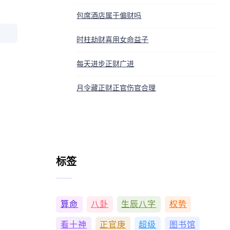
包席酒店属于偏财吗
时柱劫财喜用女命益子
每天进步正财广进
月令藏正财正官伤官合理
标签
算命
八卦
生辰八字
权势
看十神
正官庚
超级
图书馆