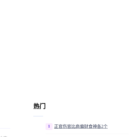
热门
1
正官伤官比肩偏财食神各2个