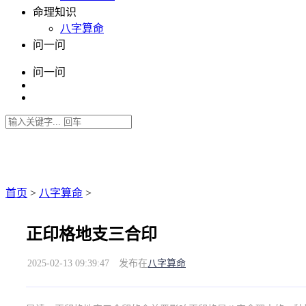
命理知识
八字算命
问一问
问一问
首页
>
八字算命
>
正印格地支三合印
2025-02-13 09:39:47
发布在
八字算命