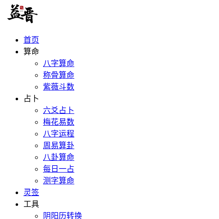
首页
算命
八字算命
称骨算命
紫薇斗数
占卜
六爻占卜
梅花易数
八字运程
周易算卦
八卦算命
每日一占
测字算命
灵签
工具
阴阳历转换