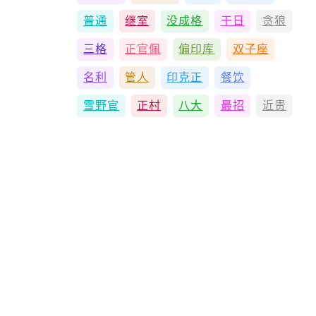
普通
继室
没成格
干日
贪狼
三格
正官佩
偏印库
双子座
名利
管人
印克正
餐饮
雪野官
正村
八大
最招
近贵