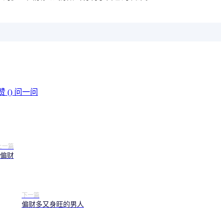
赞 (
)
问一问
上一篇
偏财
下一篇
偏财多又身旺的男人