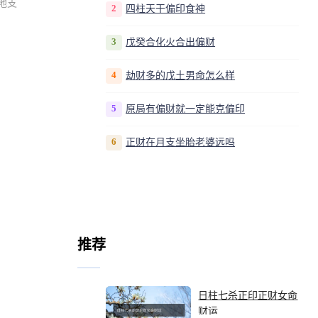
地支
2
四柱天干偏印食神
3
戊癸合化火合出偏财
4
劫财多的戊土男命怎么样
5
原局有偏财就一定能克偏印
6
正财在月支坐胎老婆远吗
推荐
日柱七杀正印正财女命
财运