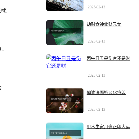
2025-02-13
的组
劫财食神偏财元女
2025-02-13
育、
丙午日丑是伤官还是财
2025-02-13
合
偏油洗面奶淡化痘印
2025-02-13
甲木生寅月逢正印大运