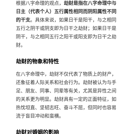
根据八字命理的观点，
劫财是指在八字命理中与
日主（代表个人）五行属性相同而阴阳属性不同
的干支
。具体来说，如果日干是阳干，与之相同
五行之阴干或阴支即为日干之劫财；如果日干是
阴干，与之相同五行之阳干或阳支即为日干之劫
财。
劫财的物象和特性
在八字命理中，劫财不仅代表了物质上的财产，
还象征着人际关系和社会行为。劫财被认为与手
足、朋友、同事、同辈等有关，尤其是异性之间
的关系更为明显。劫财具有一定的正面特征，如
热忱坦直、坚韧志旺、奋斗不屈，但同时也容易
流于盲目冲动和蛮横。
劫财对婚姻的影响