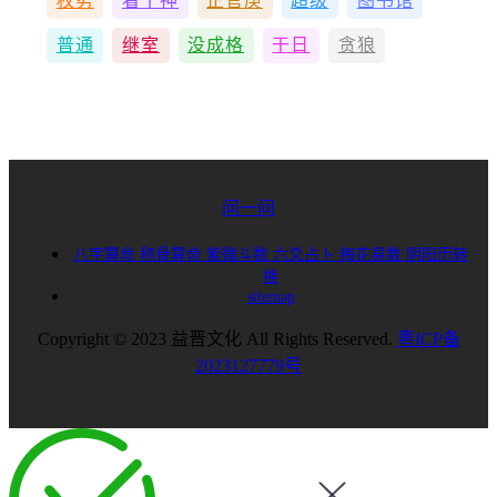
权势
看十神
正官庚
超级
图书馆
普通
继室
没成格
干日
贪狼
问一问
八字算命
称骨算命
紫微斗数
六爻占卜
梅花易数
阴阳历转
换
sitemap
Copyright © 2023 益晋文化 All Rights Reserved.
粤ICP备
2023127779号