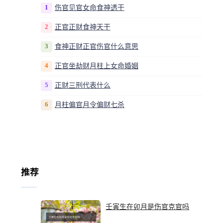
1
伤官见官女命食神透干
2
正官正财食神天干
3
食神正财正官伤官什么意思
4
正官坐劫财月柱上女命婚姻
5
正财三刑代表什么
6
月柱偏官月令偏财七杀
推荐
壬寅生在卯月是伤官克官吗