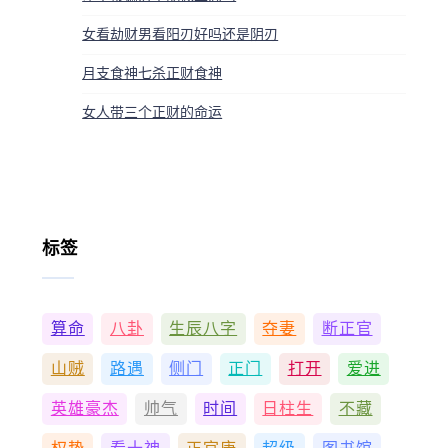
女看劫财男看阳刃好吗还是阴刃
月支食神七杀正财食神
女人带三个正财的命运
标签
算命
八卦
生辰八字
夺妻
断正官
山贼
路遇
侧门
正门
打开
爱进
英雄豪杰
帅气
时间
日柱生
不藏