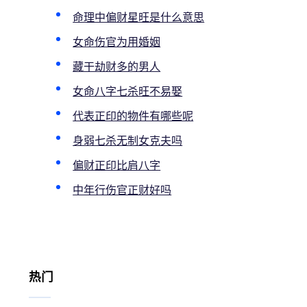
命理中偏财星旺是什么意思
女命伤官为用婚姻
藏干劫财多的男人
女命八字七杀旺不易娶
代表正印的物件有哪些呢
身弱七杀无制女克夫吗
偏财正印比肩八字
中年行伤官正财好吗
热门