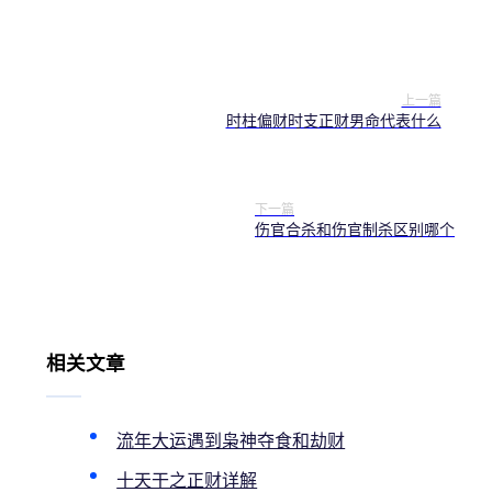
上一篇
时柱偏财时支正财男命代表什么
下一篇
伤官合杀和伤官制杀区别哪个
相关文章
流年大运遇到枭神夺食和劫财
十天干之正财详解