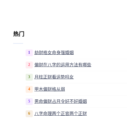
热门
1
劫财格女命身强婚姻
2
偏财在八字的运用方法有哪些
3
月柱正财看运势吗女
4
甲木偏财格从弱
5
男命偏财占月令好不好婚姻
6
八字命理两个正官两个正财