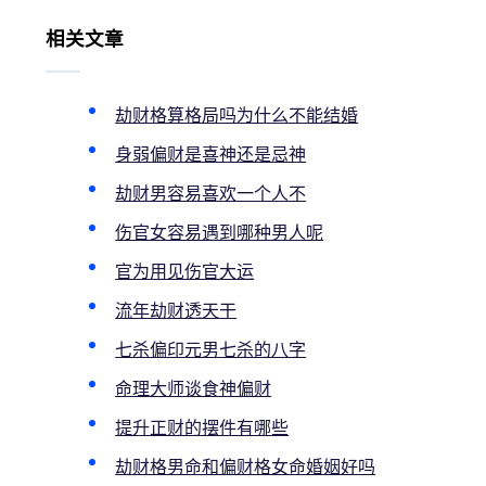
相关文章
劫财格算格局吗为什么不能结婚
身弱偏财是喜神还是忌神
劫财男容易喜欢一个人不
伤官女容易遇到哪种男人呢
官为用见伤官大运
流年劫财透天干
七杀偏印元男七杀的八字
命理大师谈食神偏财
提升正财的摆件有哪些
劫财格男命和偏财格女命婚姻好吗