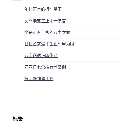
年柱正官的根在坐下
女命地支三正印一伤官
全是正财正官的八字女命
日柱乙亥藏干壬正印甲劫财
八字命透正印化忌
乙酉日七杀格有制案例
偏印能到博士吗
标签