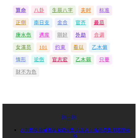
算命
八卦
生辰八字
夫时
标准
正侧
南日支
金合
官齐
最忌
庚水伤
遇库
刚好
外劫
合调
女演员
101
约束
看以
乙木偏
情形
论伤
官志宏
乙木弱
只要
财不为色
问一问
八字算命
称骨算命
紫微斗数
六爻占卜
梅花易数
阴阳历转
换