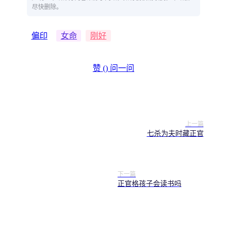
尽快删除。
偏印
女命
刚好
赞 (
)
问一问
上一篇
七杀为夫时藏正官
下一篇
正官格孩子会读书吗