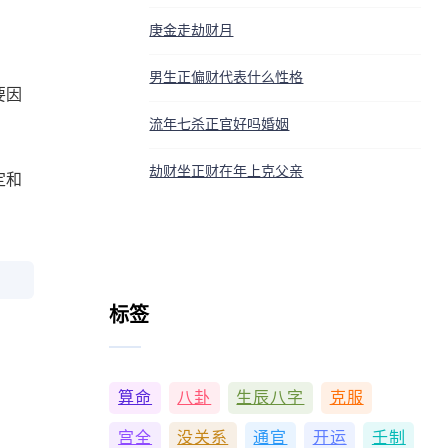
庚金走劫财月
男生正偏财代表什么性格
要因
流年七杀正官好吗婚姻
劫财坐正财在年上克父亲
定和
标签
算命
八卦
生辰八字
克服
宫全
没关系
通官
开运
壬制