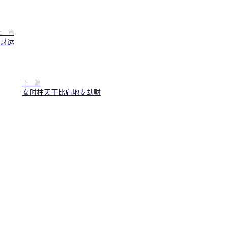
上一篇
财运
下一篇
女时柱天干比肩地支劫财