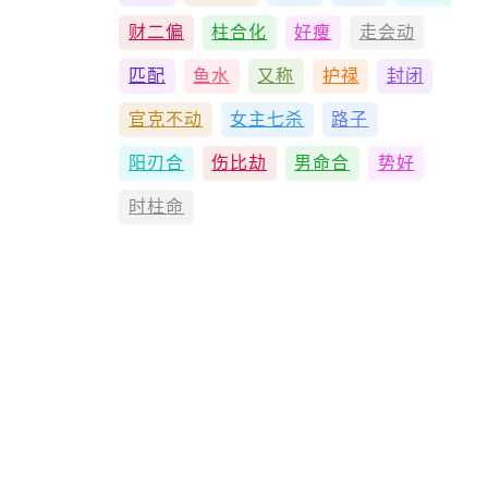
财二偏
柱合化
好瘦
走会动
匹配
鱼水
又称
护禄
封闭
官克不动
女主七杀
路子
阳刃合
伤比劫
男命合
势好
时柱命