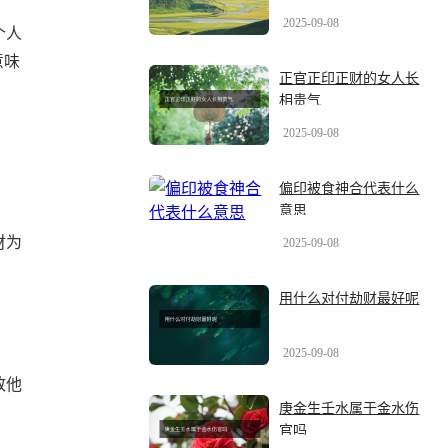
2025-09-08
个人
意味
正官正印正财的女人长
相贵气
2025-09-08
偏印被食神合代表什么
意思
财为
2025-09-08
用什么对付劫财最好呢
2025-09-08
致他
庚金生壬水属于金水伤
官吗