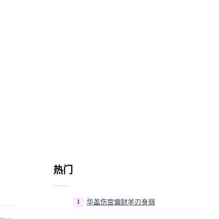
热门
1
华盖伤官偏财羊刃身弱