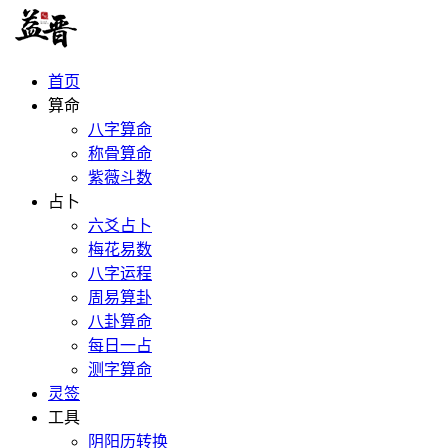
首页
算命
八字算命
称骨算命
紫薇斗数
占卜
六爻占卜
梅花易数
八字运程
周易算卦
八卦算命
每日一占
测字算命
灵签
工具
阴阳历转换