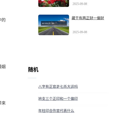
2025-09-08
藏干有两正财一偏财
中的
2025-09-08
婚姻
随机
八字有正官走七杀大运吗
地支三个正印和一个偏印
带来
年柱印合伤官代表什么