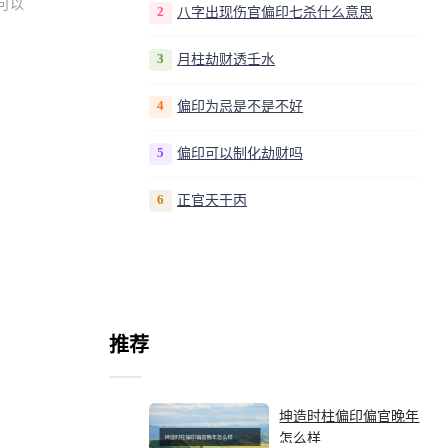
可以
2
八字出现伤官偏印七杀什么意思
3
月柱劫财透壬水
4
偏印为忌是不是不好
5
偏印可以制化劫财吗
6
正官天干丙
推荐
坤造时柱偏印偏官晚年
怎么样