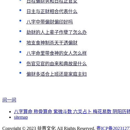
日柱偏财男和日柱正官女
日主与正财相合代表什么
八字中带偏财偏印好吗
劫财的人上辈子作孽了怎么办
地支食神制杀天干透偏财
八字命里带食神的女人怎么样
伤官见官的由来和典故是什么
偏财多适合上班还是家庭主妇
问一问
八字算命
称骨算命
紫微斗数
六爻占卜
梅花易数
阴阳历
sitemap
Copyright © 2023 益晋文化 All Rights Reserved.
粤ICP备2023127