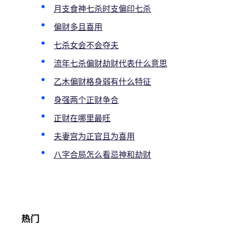
月支食神七杀时支偏印七杀
偏财多且喜用
七杀女会不会夺夫
流年七杀偏财劫财代表什么意思
乙木偏财格身弱有什么特征
身强两个正财争合
正财在哪里最旺
夫妻宫为正官且为喜用
八字合局怎么看忌神和劫财
热门