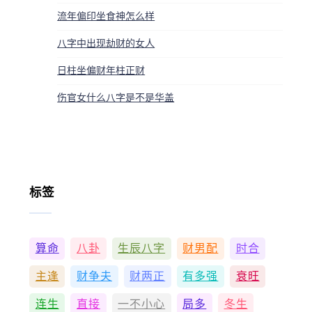
流年偏印坐食神怎么样
八字中出现劫财的女人
日柱坐偏财年柱正财
伤官女什么八字是不是华盖
标签
算命
八卦
生辰八字
财男配
时合
主逢
财争夫
财两正
有多强
衰旺
连生
直接
一不小心
局多
冬生