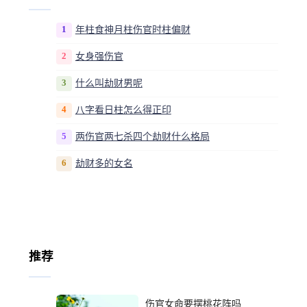
1
年柱食神月柱伤官时柱偏财
2
女身强伤官
3
什么叫劫财男呢
4
八字看日柱怎么得正印
5
两伤官两七杀四个劫财什么格局
6
劫财多的女名
推荐
伤官女命要摆桃花阵吗