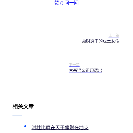
赞 (
)
问一问
上一篇
劫财透干的戊土女命
下一篇
官杀混杂正印透出
相关文章
时柱比肩在天干偏财在地支