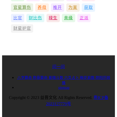
官星算伤
养母
推开
为寅
获取
比官
财比伤
禄生
亲缘
正派
财星护官
问一问
八字算命
称骨算命
紫微斗数
六爻占卜
梅花易数
阴阳历转
换
sitemap
Copyright © 2023 益晋文化 All Rights Reserved.
粤ICP备
2023127779号