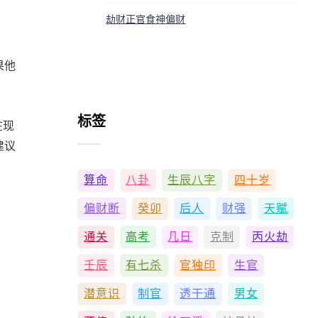
劫财正官食神偏财
果他
标签
在现
建议
算命
八卦
生辰八字
四十岁
偏财断
癸卯
后人
财强
天赋
通关
高考
几日
克制
丙火劫
壬辰
有七杀
官独印
生官
潜意识
制官
透干通
男女