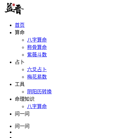
首页
算命
八字算命
称骨算命
紫薇斗数
占卜
六爻占卜
梅花易数
工具
阴阳历转换
命理知识
八字算命
问一问
问一问