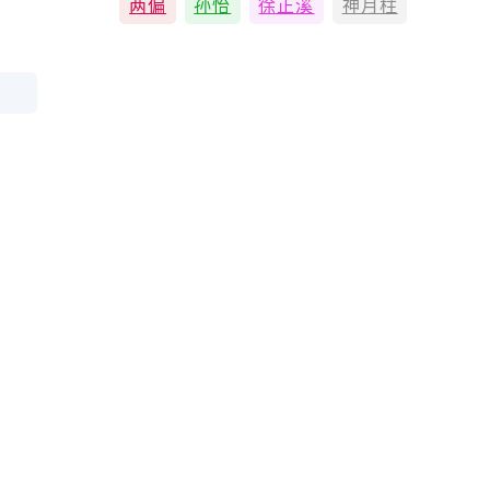
两偏
孙怡
徐正溪
神月柱