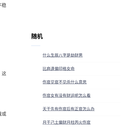
不稳
随机
什么生辰八字是劫财男
比肩逢偏印格女命
。这
伤官见官不见杀什么意思
伤官女有没有财运呢怎么看
天干先有伤官后有正官怎么办
裁或
月干己土偏财月柱丙火伤官