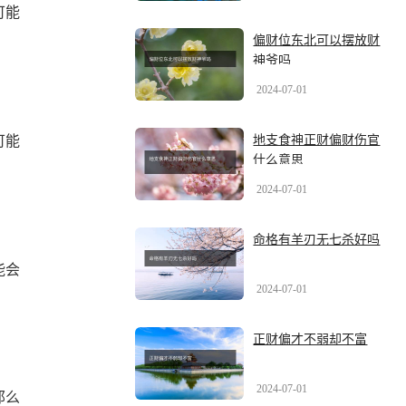
可能
偏财位东北可以摆放财
神爷吗
2024-07-01
地支食神正财偏财伤官
可能
什么意思
2024-07-01
命格有羊刃无七杀好吗
能会
2024-07-01
正财偏才不弱却不富
2024-07-01
那么