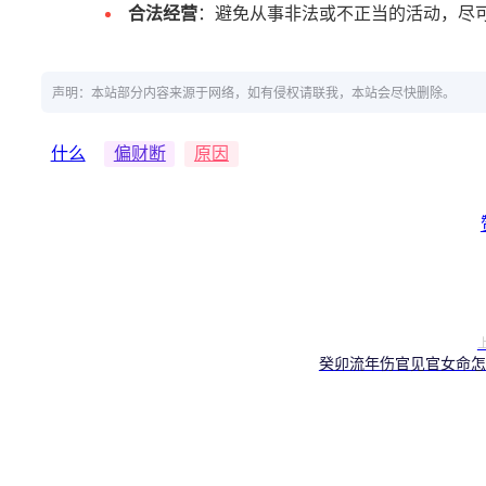
合法经营
：避免从事非法或不正当的活动，尽
声明：本站部分内容来源于网络，如有侵权请联我，本站会尽快删除。
什么
偏财断
原因
癸卯流年伤官见官女命怎