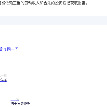
可能依赖正当的劳动收入和合法的投资途径获取财富。
赞 (
)
问一问
上一篇
么样
下一篇
四十岁走正财