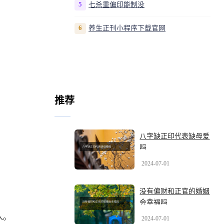
5
七杀重偏印能制没
6
养生正刊小程序下载官网
推荐
八字缺正印代表缺母爱
吗
2024-07-01
没有偏财和正官的婚姻
会幸福吗
入。
2024-07-01