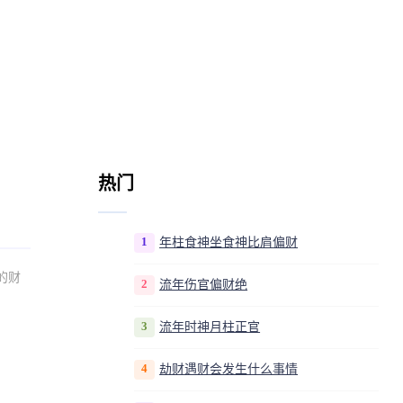
热门
1
年柱食神坐食神比肩偏财
的财
2
流年伤官偏财绝
3
流年时神月柱正官
4
劫财遇财会发生什么事情