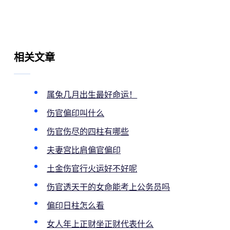
相关文章
属兔几月出生最好命运！
伤官偏印叫什么
伤官伤尽的四柱有哪些
夫妻宫比肩偏官偏印
土金伤官行火运好不好呢
伤官透天干的女命能考上公务员吗
偏印日柱怎么看
女人年上正财坐正财代表什么