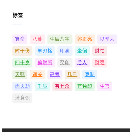
标签
算命
八卦
生辰八字
郭正亮
以辛为
时干伤
羊刃格
印身
坐偏
财怕
四十岁
偏财断
癸卯
后人
财强
天赋
通关
高考
几日
克制
丙火劫
壬辰
有七杀
官独印
生官
潜意识