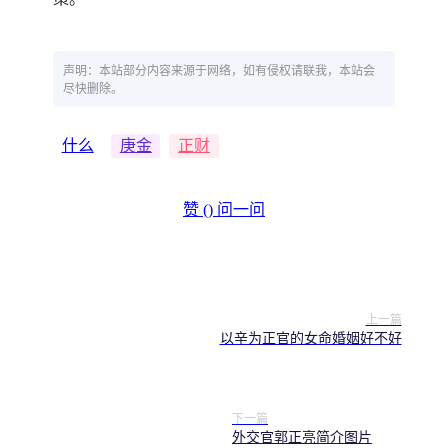
声明：本站部分内容来源于网络，如有侵权请联我，本站会
尽快删除。
什么
庚金
正财
赞 (
)
问一问
上一篇
以辛为正官的女命婚姻好不好
下一篇
外交官郭正亮简介图片