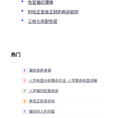
伤官偏印薄情
时柱正官坐正财的命运如何
三柱七杀配伤官
热门
1
偏财坐绝身弱
2
八字命盘分析算命方法_八字算命命盘详解
3
八字偏印旺像母亲
4
男孩正财多好吗
5
偏印的人的天赋