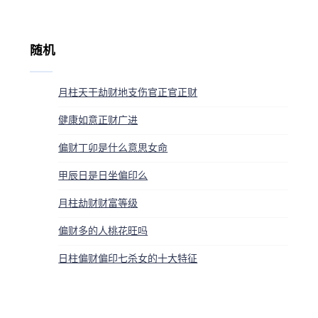
随机
月柱天干劫财地支伤官正官正财
健康如意正财广进
偏财丁卯是什么意思女命
甲辰日是日坐偏印么
月柱劫财财富等级
偏财多的人桃花旺吗
日柱偏财偏印七杀女的十大特征