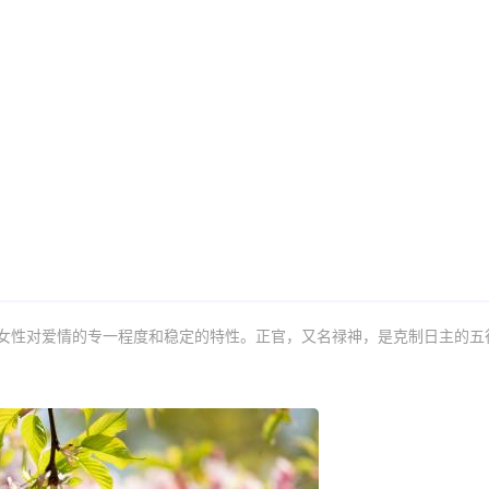
女性对爱情的专一程度和稳定的特性。正官，又名禄神，是克制日主的五