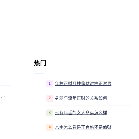
热门
1
年柱正财月柱偏财时柱正财男
行，
2
身弱与流年正财的关系如何
3
没有耳垂的女人命运怎么样
4
八字怎么看是正官格还是偏财