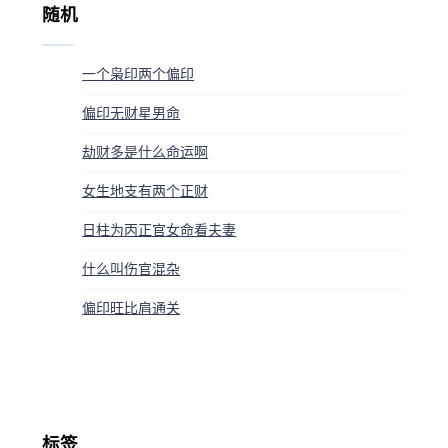
随机
一个枭印两个偏印
偏印无财星男命
劫财多是什么命运啊
女生地支有两个正财
日柱为丙正官女命看夫妻
什么叫伤官混杂
偏印旺比肩通关
标签