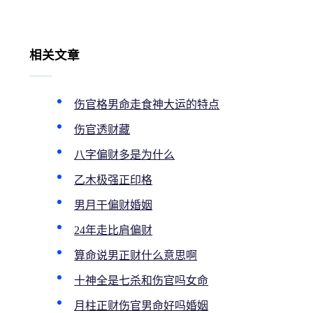
相关文章
伤官格男命走食神大运的特点
伤官透财藏
八字偏财多是为什么
乙木极强正印格
男月干偏财婚姻
24年走比肩偏财
算命说男正财什么意思啊
十神全是七杀和伤官吗女命
月柱正财伤官男命好吗婚姻