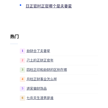
日正官时正官哪个是夫妻星
热门
1
劫财合了夫妻星
2
己土的正财正官年
3
四柱正印和劫财的区别在哪
4
月柱正财事业怎么样
5
道家偏财饰品
6
七杀天生渣男是谁