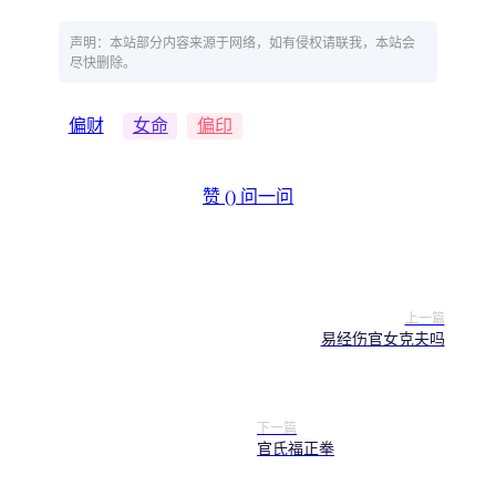
声明：本站部分内容来源于网络，如有侵权请联我，本站会
尽快删除。
偏财
女命
偏印
赞 (
)
问一问
上一篇
易经伤官女克夫吗
下一篇
官氏福正拳