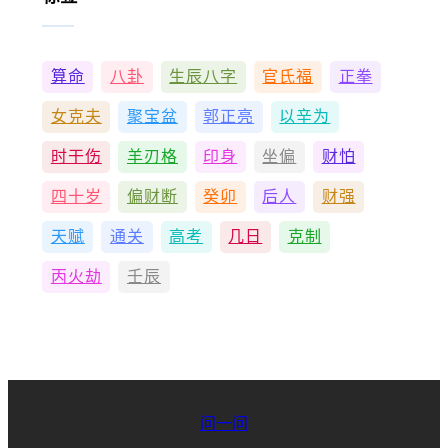
算命
八卦
生辰八字
官氏福
正拳
女克夫
聚宝盆
郭正亮
以辛为
时干伤
羊刃格
印身
坐偏
财怕
四十岁
偏财断
癸卯
后人
财强
天赋
通关
高考
几日
克制
丙火劫
壬辰
问一问