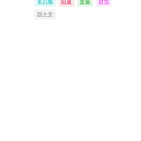
羊刃格
印身
坐偏
财怕
四十岁