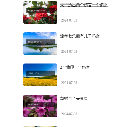
天干透出两个伤官一个偏财
2024-07-03
流年七杀能有儿子吗女
2024-07-03
2个偏印一个伤官
2024-07-03
劫财合了夫妻星
2024-07-03