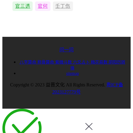
官三透
官何
壬丁伤
问一问
八字算命
称骨算命
紫微斗数
六爻占卜
梅花易数
阴阳历转
换
sitemap
Copyright © 2023 益晋文化 All Rights Reserved.
粤ICP备
2023127779号