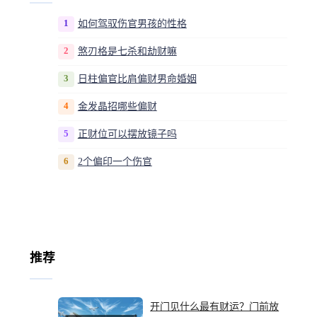
1
如何驾驭伤官男孩的性格
2
煞刃格是七杀和劫财嘛
3
日柱偏官比肩偏财男命婚姻
4
金发晶招哪些偏财
5
正财位可以摆放镜子吗
6
2个偏印一个伤官
推荐
开门见什么最有财运？门前放