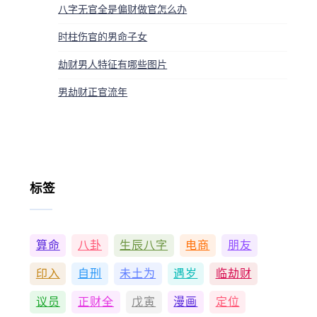
八字无官全是偏财做官怎么办
时柱伤官的男命子女
劫财男人特征有哪些图片
男劫财正官流年
标签
算命
八卦
生辰八字
电商
朋友
印入
自刑
未土为
遇岁
临劫财
议员
正财全
戊寅
漫画
定位