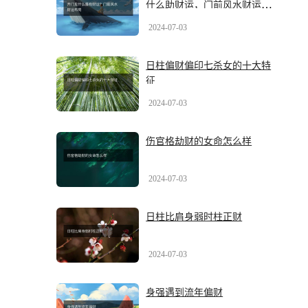
什么助财运，门前风水财运布
局有哪些？
2024-07-03
日柱偏财偏印七杀女的十大特
征
2024-07-03
伤官格劫财的女命怎么样
2024-07-03
日柱比肩身弱时柱正财
2024-07-03
身强遇到流年偏财