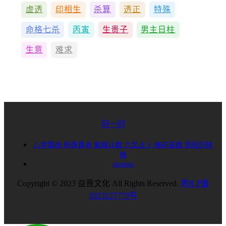
虚透
印相生
杀算
透正
特殊
命格七杀
丙寅
生贵子
男主日柱
生意
难求
问一问
八字算命
称骨算命
紫微斗数
六爻占卜
梅花易数
阴阳历转
换
sitemap
Copyright © 2023 益晋文化 All Rights Reserved.
粤ICP备
2023127779号