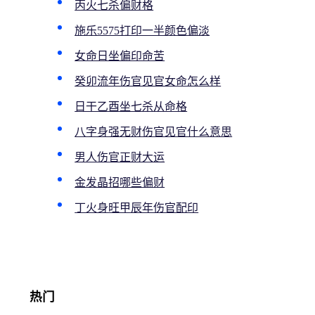
丙火七杀偏财格
施乐5575打印一半颜色偏淡
女命日坐偏印命苦
癸卯流年伤官见官女命怎么样
日干乙酉坐七杀从命格
八字身强无财伤官见官什么意思
男人伤官正财大运
金发晶招哪些偏财
丁火身旺甲辰年伤官配印
热门