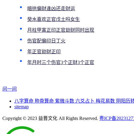
暗拱偏财逢凶还走财运
癸水喜欢正官戊土吗女生
月柱甲寅正印正官劫财同时出现
伤官配偏印日丁火
年正官劫财正印
年月时三个伤官3个正财3个正官
问一问
八字算命
称骨算命
紫微斗数
六爻占卜
梅花易数
阴阳历
sitemap
Copyright © 2023 益晋文化 All Rights Reserved.
粤ICP备2023127