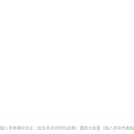
是指八字命理中日主（出生年月日时的总称）遇到七杀星（指八字中代表