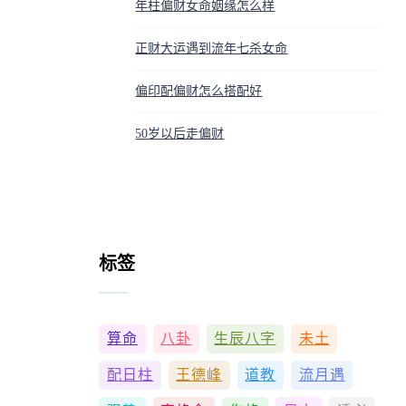
年柱偏财女命姻缘怎么样
正财大运遇到流年七杀女命
偏印配偏财怎么搭配好
50岁以后走偏财
标签
算命
八卦
生辰八字
未土
配日柱
王德峰
道教
流月遇