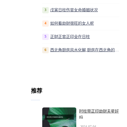
3
戊寅日柱伤官女命婚姻状况
4
如何看劫财很旺的女人呢
5
正财正官正印全在日柱
6
西北角厨房风水化解,厨房在西北角的化解方法
推荐
时柱带正印劫财夫星好
吗
2024-07-04