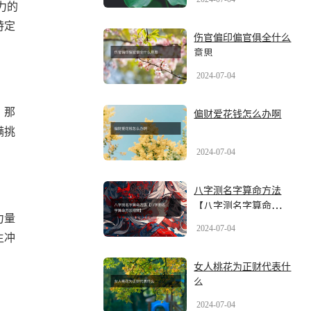
力的
特定
伤官偏印偏官俱全什么
意思
2024-07-04
，那
偏财爱花钱怎么办啊
满挑
2024-07-04
八字测名字算命方法
【八字测名字算命方法
力量
视频】
2024-07-04
生冲
女人桃花为正财代表什
么
2024-07-04