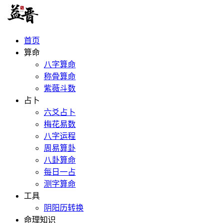
首页
算命
八字算命
称骨算命
紫薇斗数
占卜
六爻占卜
梅花易数
八字运程
周易算卦
八卦算命
每日一占
测字算命
工具
阴阳历转换
命理知识