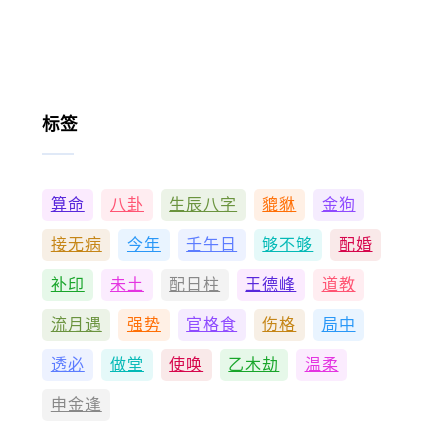
标签
算命
八卦
生辰八字
貔貅
金狗
接无病
今年
壬午日
够不够
配婚
补印
未土
配日柱
王德峰
道教
流月遇
强势
官格食
伤格
局中
透必
做堂
使唤
乙木劫
温柔
申金逢