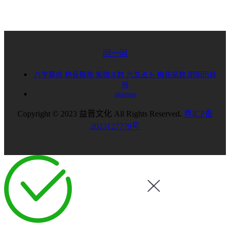
问一问
八字算命
称骨算命
紫微斗数
六爻占卜
梅花易数
阴阳历转
换
sitemap
Copyright © 2023 益晋文化 All Rights Reserved.
粤ICP备
2023127779号