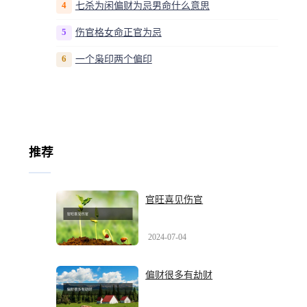
4
七杀为闲偏财为忌男命什么意思
5
伤官格女命正官为忌
6
一个枭印两个偏印
推荐
官旺喜见伤官
2024-07-04
偏财很多有劫财