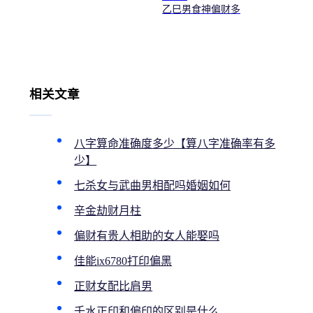
乙巳男食神偏财多
相关文章
八字算命准确度多少【算八字准确率有多
少】
七杀女与武曲男相配吗婚姻如何
辛金劫财月柱
偏财有贵人相助的女人能娶吗
佳能ix6780打印偏黑
正财女配比肩男
壬水正印和偏印的区别是什么