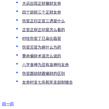
大运出现正财偏财女命
四个劫财三个正财女命
伤官正印正官三透是什么
正官正财正印是怎么看的
时柱伤官丁已枭比临官
伤官见官为病什么为药
算命偏财术语怎么说的
八字食神为忌有枭神吗女命
伤官跟劫财跟偏财的区别
女命时支七杀和年支劫财暗合
问一问