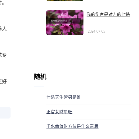
时。
我的伤官是对方的七杀
善人
2024-07-05
求专
随机
更好
七杀天生渣男是谁
正官女财星旺
壬水命偏财方位是什么意思