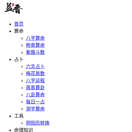
首页
算命
八字算命
称骨算命
紫薇斗数
占卜
六爻占卜
梅花易数
八字运程
周易算卦
八卦算命
每日一占
测字算命
工具
阴阳历转换
命理知识