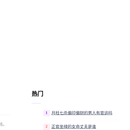
热门
1
月柱七杀偏印偏财的男人有官运吗
格。
2
正官坐禄的女命丈夫是谁