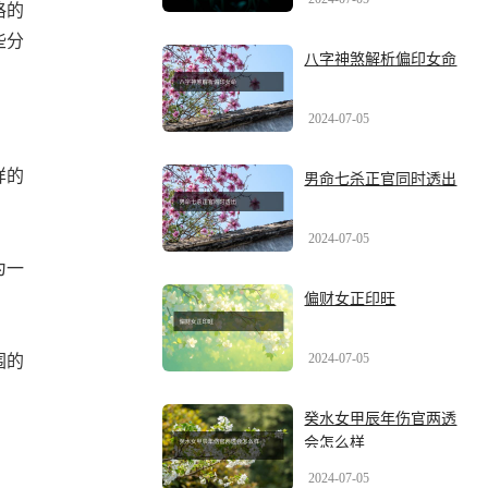
格的
些分
八字神煞解析偏印女命
2024-07-05
样的
男命七杀正官同时透出
2024-07-05
为一
偏财女正印旺
2024-07-05
围的
癸水女甲辰年伤官两透
会怎么样
2024-07-05