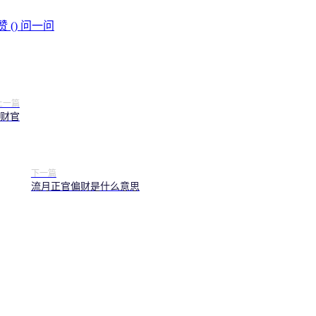
赞 (
)
问一问
上一篇
财官
下一篇
流月正官偏财是什么意思