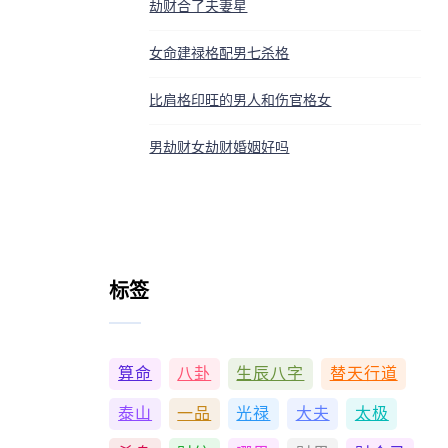
劫财合了夫妻星
女命建禄格配男七杀格
比肩格印旺的男人和伤官格女
男劫财女劫财婚姻好吗
标签
算命
八卦
生辰八字
替天行道
泰山
一品
光禄
大夫
太极