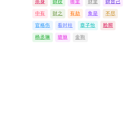
杀身
财纹
哪里
财里
财合己
中有
财之
有劫
象是
不尽
官格伤
看时柱
章子怡
脸照
杨丞琳
貔貅
金狗