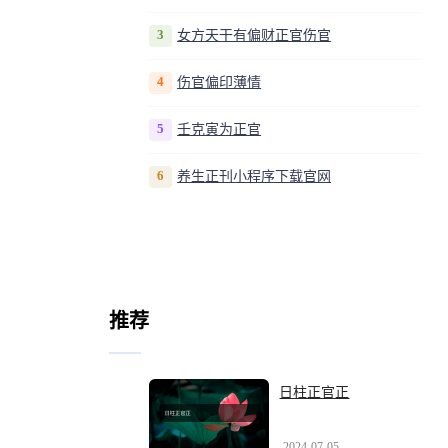
3
女方天干有偏财正官伤官
4
伤官偏印薄情
5
壬克寅为正官
6
养生正刊小程序下载官网
推荐
日柱正官正
2024-07-05