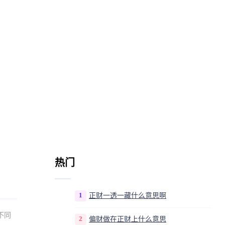
热门
1
正财一透一藏什么意思啊
不同
2
偏财做在正财上什么意思