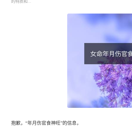
的特质和...
抱歉，“年月伤官食神旺”的信息，