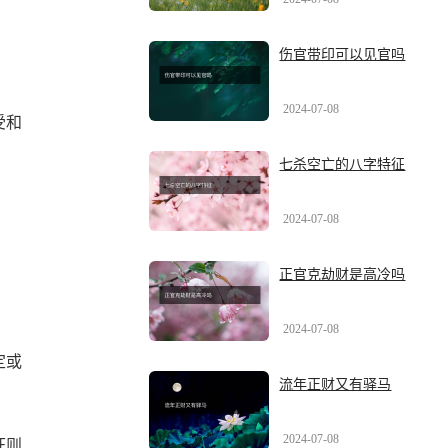
伤官带印可以见官吗
2024-07-08
受和
七杀空亡的八字特征
2024-07-08
正官克劫财是高冷吗
2024-07-08
定或
流年正财又有驿马
2024-07-08
旺则