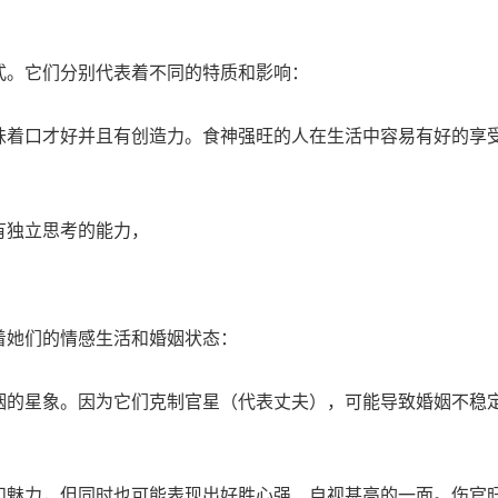
式。它们分别代表着不同的特质和影响：
味着口才好并且有创造力。食神强旺的人在生活中容易有好的享
有独立思考的能力，
着她们的情感生活和婚姻状态：
姻的星象。因为它们克制官星（代表丈夫），可能导致婚姻不稳
和魅力，但同时也可能表现出好胜心强、自视甚高的一面。伤官