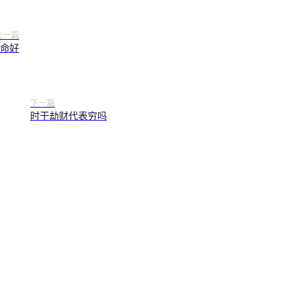
上一篇
命好
下一篇
时干劫财代表穷吗