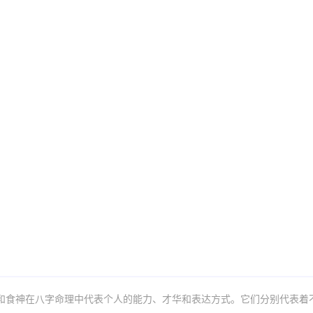
官和食神在八字命理中代表个人的能力、才华和表达方式。它们分别代表着