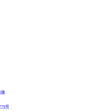
转换
779号