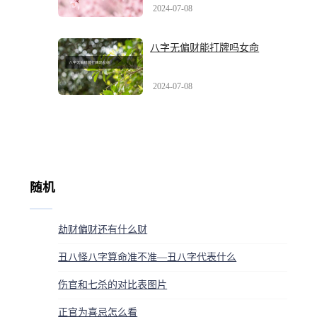
2024-07-08
八字无偏财能打牌吗女命
2024-07-08
随机
劫财偏财还有什么财
丑八怪八字算命准不准—丑八字代表什么
伤官和七杀的对比表图片
正官为喜忌怎么看