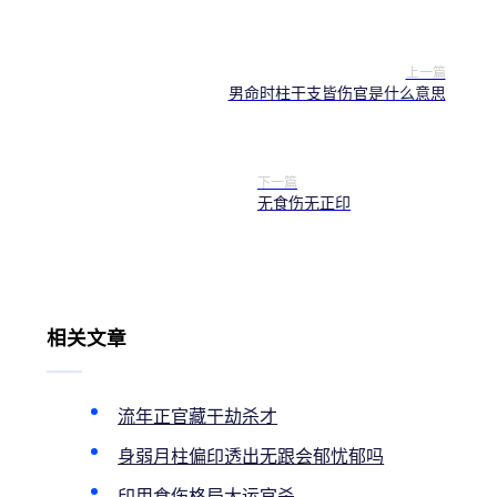
上一篇
男命时柱干支皆伤官是什么意思
下一篇
无食伤无正印
相关文章
流年正官藏干劫杀才
身弱月柱偏印透出无跟会郁忧郁吗
印用食伤格局大运官杀