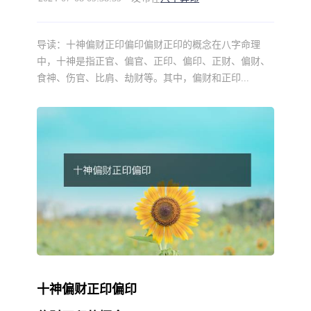
导读：
十神偏财正印偏印偏财正印的概念在八字命理
中，十神是指正官、偏官、正印、偏印、正财、偏财、
食神、伤官、比肩、劫财等。其中，偏财和正印...
十神偏财正印偏印