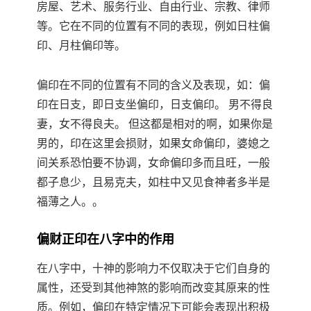
房屋、艺术、服务行业、自由行业、宗教、律师
等。它在不同的位置有不同的表现，例如日柱偏
印、月柱偏印等。
偏印在不同的位置有不同的含义及表现，如：偏
印在日支，即日支坐偏印，日支偏印。 男不得良
妻，女不得良夫。 但这都是相对的啊，如果你是
男的，印在这里会损财，如果女命偏印，婆媳之
间关系恐怕要不协调，女命偏印多而且旺，一般
都子息少，且易克夫，如柱中又见食神者多半是
福薄之人。。
偏财正印在八字中的作用
在八字中，十神的影响力不仅取决于它们自身的
属性，还受到其他神煞的影响而改变其原来的性
质。例如，偏印在特定情况下可能会表现出积极