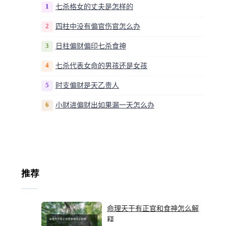
1
七杀格女的丈夫是怎样的
2
四柱中没有偏官伤官怎么办
3
日柱偏财偏印七杀食神
4
七杀代表女命的男孩还是女孩
5
时支偏财是天乙贵人
6
小财进偏财出如果漏一天怎么办
推荐
命理天干有正官和食神怎么解
释