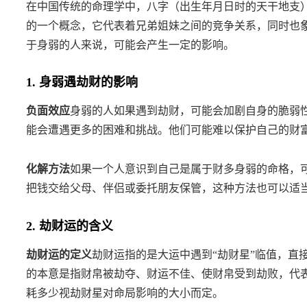
在中国传统的命理学中，八字（出生年月日时的天干地支）
的一个概念，它代表着兄弟姐妹之间的竞争关系，同时也
于身弱的人来说，可能会产生一定的影响。
1. 身弱遇劫财的影响
负面效应
身弱的人如果遇到劫财，可能会加剧自身的脆弱
能会遭遇更多的困难和挑战。他们可能难以保护自己的财
化解方法
如果一个人意识到自己是属于财多身弱的命格，
把钱交给父母、伴侣或委托朋友保管，这种方法也可以适
2. 劫财运的含义
劫财运的定义
劫财运指的是大运中遇到“劫财星”临值，直
的本意是指财帛被劫夺、财运不佳、使财帛受到劫败，代
耗多少视劫财星对命局影响的大小而定。