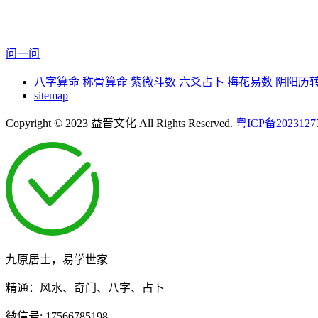
问一问
八字算命
称骨算命
紫微斗数
六爻占卜
梅花易数
阴阳历
sitemap
Copyright © 2023 益晋文化 All Rights Reserved.
粤ICP备2023127
九原居士，易学世家
精通：风水、奇门、八字、占卜
微信号:
17566785198