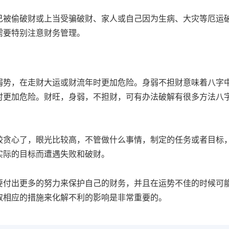
己被偷破财或上当受骗破财、家人或自己因为生病、大灾等厄运
需要特别注意财务管理。
弱势，在走财大运或财流年时更加危险。身弱不担财意味着八字
时更加危险。财旺，身弱，不担财，可有办法破解有很多方法八
较贪心了，眼光比较高，不管做什么事情，制定的任务或者目标
实际的目标而遭遇失败和破财。
要付出更多的努力来保护自己的财务，并且在运势不佳的时候可
取相应的措施来化解不利的影响是非常重要的。