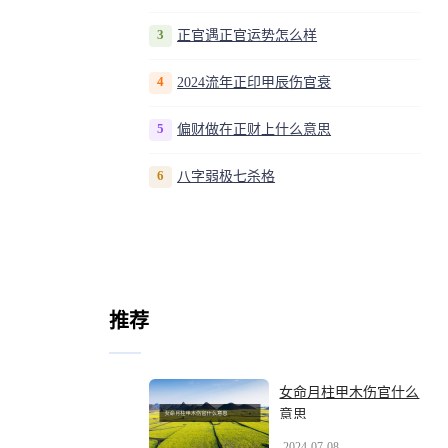
3
正官遇正官运势怎么样
4
2024流年正印甲辰伤官衰
5
偏财做在正财上什么意思
6
八字弱极七杀格
推荐
女命月柱甲木伤官什么
意思
2024-07-08