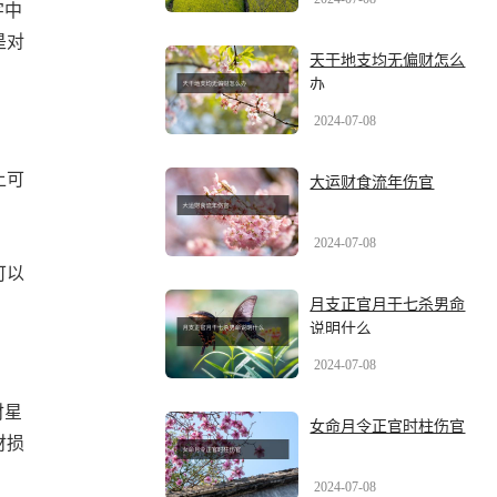
字中
是对
天干地支均无偏财怎么
办
2024-07-08
上可
大运财食流年伤官
2024-07-08
可以
月支正官月干七杀男命
说明什么
2024-07-08
财星
女命月令正官时柱伤官
财损
2024-07-08