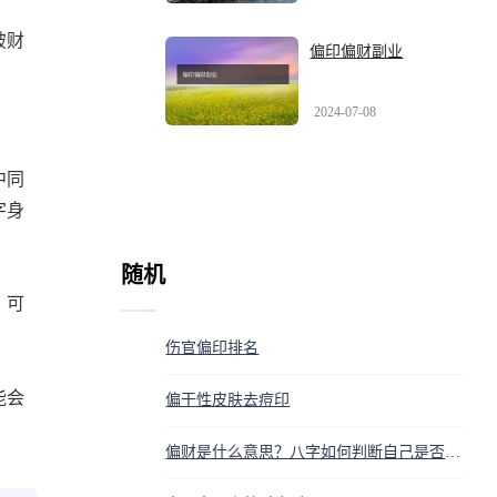
破财
偏印偏财副业
2024-07-08
中同
字身
随机
，可
伤官偏印排名
能会
偏干性皮肤去痘印
偏财是什么意思？八字如何判断自己是否有偏财？