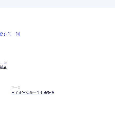
赞 (
)
问一问
上一篇
桃花
下一篇
三个正官女命一个七杀好吗