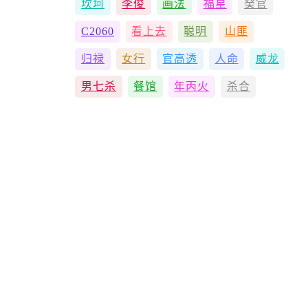
坎坷
李俊
画法
福星
癸官
C2060
看上去
聪明
山匪
归禄
女行
官高透
人命
威龙
男七杀
餐馆
年丙火
杀合