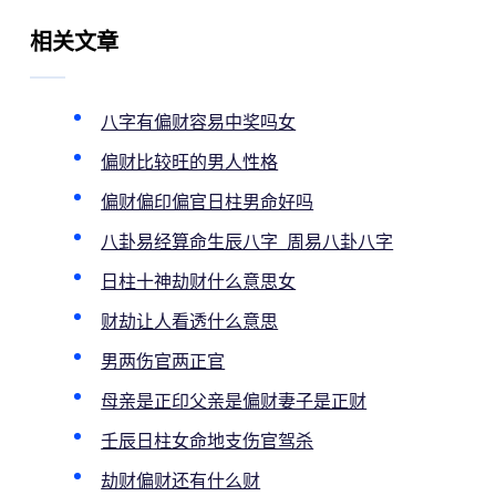
相关文章
八字有偏财容易中奖吗女
偏财比较旺的男人性格
偏财偏印偏官日柱男命好吗
八卦易经算命生辰八字_周易八卦八字
日柱十神劫财什么意思女
财劫让人看透什么意思
男两伤官两正官
母亲是正印父亲是偏财妻子是正财
壬辰日柱女命地支伤官驾杀
劫财偏财还有什么财