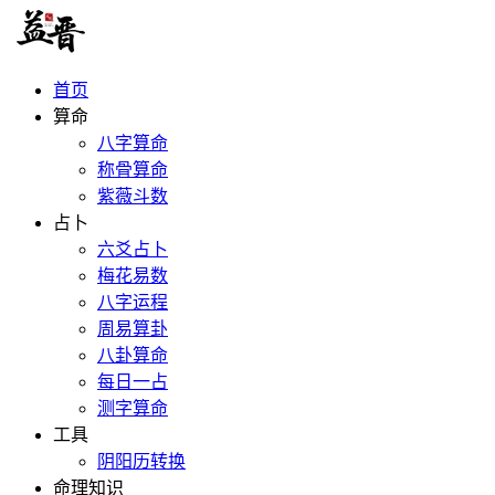
首页
算命
八字算命
称骨算命
紫薇斗数
占卜
六爻占卜
梅花易数
八字运程
周易算卦
八卦算命
每日一占
测字算命
工具
阴阳历转换
命理知识