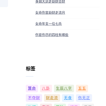
身弱大运走劫财合财
女命伤官劫财走流月
女命年支一位七杀
伤官伤尽的四柱有哪些
标签
算命
八卦
生辰八字
五五
不夺财
财走流
无食
伤无正