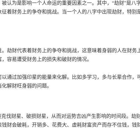
被认为是影响一个人命运的重要因素之一。其中，“劫财”是八
象征着财务上的争夺和挑战。当一个人的八字中出现劫财，特别
性。劫财代表着财务上的争夺和挑战，这意味着身弱的人在财务
富，容易遭受财务上的损失和破财的情况。
可以通过加强印星的能量来化解。比如多学习，多与长辈合作，
当化解财旺身弱的问题。
接克伐财星、破损财星，从而对运势吉凶产生影响的时间段。劫
表钱财会破耗，开销多、花费大、虚耗财富资产而存不住钱，钱