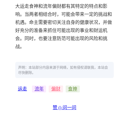
大运走食神和流年偏财都有其特定的特点和影
响。当两者相结合时，可能会带来一定的挑战和
机遇。命主需要密切关注自身的健康状况，并做
好充分的准备来抓住可能出现的事业和财运机
会。同时，也要注意防范可能出现的风险和挑
战。
声明：本站部分内容来源于网络，如有侵权请联我，本站会
尽快删除。
运走
流年
偏财
食神
赞 (
)
问一问