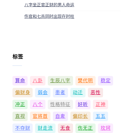
八字坐正官正财的男人命运
伤官和七杀同时出现在时柱
标签
算命
八卦
生辰八字
樊代明
稳定
偏财身
弱会
患者
动迁
恶性
冲正
八个
性格特征
好听
正神
直视
官将首
自卑
偏印长
五五
不夺财
财走流
无食
伤无正
坎坷