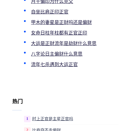
月干偏印为什么克父
自坐比肩正印正官
甲木的妻星是正财吗还是偏财
女命日柱年柱都有正官正印
大运是正财流年是劫财什么意思
八字论日主偏财什么意思
流年七杀遇到大运正官
热门
1
时上正官是主星正官吗
2
比肩夺不走偏财