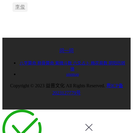
李俊
问一问
八字算命
称骨算命
紫微斗数
六爻占卜
梅花易数
阴阳历转
换
sitemap
Copyright © 2023 益晋文化 All Rights Reserved.
粤ICP备
2023127779号