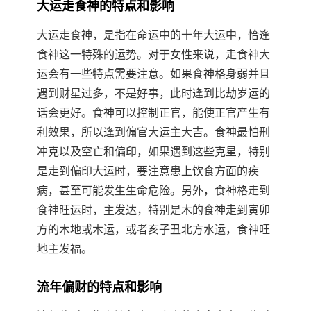
大运走食神的特点和影响
大运走食神，是指在命运中的十年大运中，恰逢
食神这一特殊的运势。对于女性来说，走食神大
运会有一些特点需要注意。如果食神格身弱并且
遇到财星过多，不是好事，此时逢到比劫岁运的
话会更好。食神可以控制正官，能使正官产生有
利效果，所以逢到偏官大运主大吉。食神最怕刑
冲克以及空亡和偏印，如果遇到这些克星，特别
是走到偏印大运时，要注意患上饮食方面的疾
病，甚至可能发生生命危险。另外，食神格走到
食神旺运时，主发达，特别是木的食神走到寅卯
方的木地或木运，或者亥子丑北方水运，食神旺
地主发福。
流年偏财的特点和影响