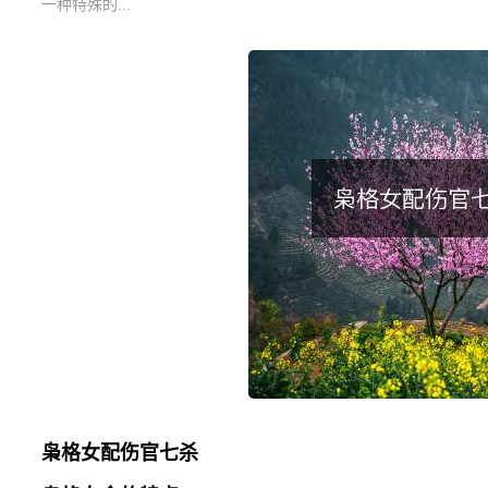
一种特殊的...
枭格女配伤官七杀