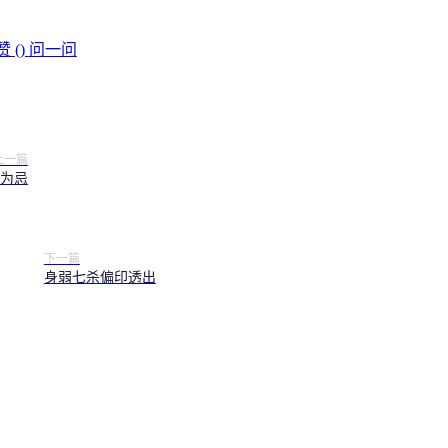
赞 (
)
问一问
上一篇
为忌
下一篇
身弱七杀偏印透出