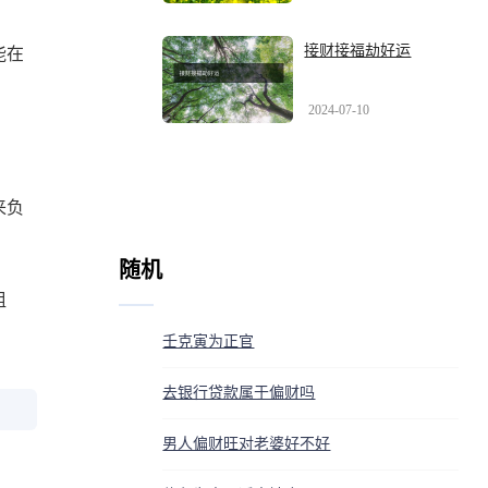
接财接福劫好运
能在
2024-07-10
来负
随机
组
壬克寅为正官
去银行贷款属于偏财吗
男人偏财旺对老婆好不好