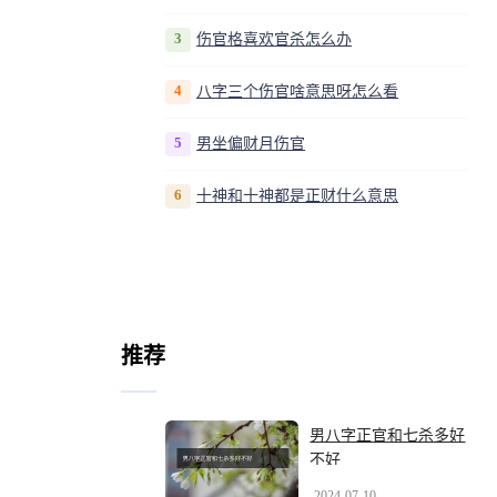
3
伤官格喜欢官杀怎么办
4
八字三个伤官啥意思呀怎么看
5
男坐偏财月伤官
6
十神和十神都是正财什么意思
推荐
男八字正官和七杀多好
不好
2024-07-10