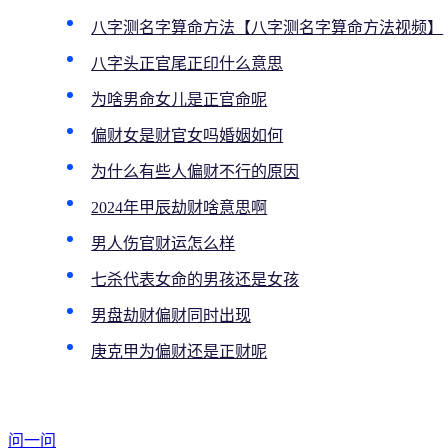
八字测名字算命方法【八字测名字算命方法视频】
八字头正官尾正印什么意思
为啥男命女儿是正官命呢
偏财女是财官女吗婚姻如何
为什么有些人偏财不行的原因
2024年甲辰劫财啥意思啊
男人伤官财运怎么样
七杀代表女命的男孩还是女孩
男盘劫财偏财同时出现
庚克甲为偏财还是正财呢
问一问