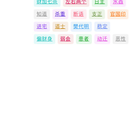
财加七杀
左右两个
日主
水酉
知道
杀重
断语
支正
官国印
进宅
道士
樊代明
稳定
偏财身
弱会
患者
动迁
恶性