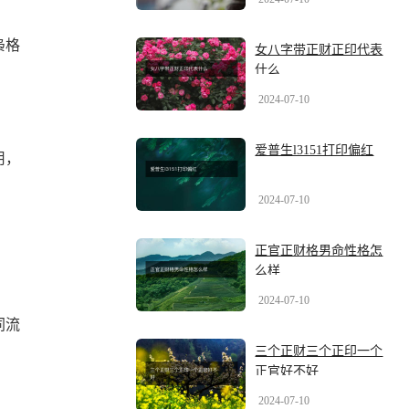
枭格
女八字带正财正印代表
什么
2024-07-10
爱普生l3151打印偏红
用，
2024-07-10
正官正财格男命性格怎
么样
2024-07-10
同流
三个正财三个正印一个
正官好不好
2024-07-10