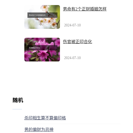
男命有2个正财婚姻怎样
2024-07-10
伤官被正印合化
2024-07-10
随机
杀印相生算不算偏印格
男的偏财为忌神