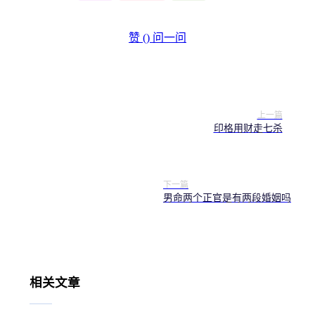
赞 (
)
问一问
上一篇
印格用财走七杀
下一篇
男命两个正官是有两段婚姻吗
相关文章