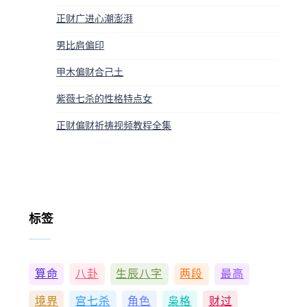
正财广进心潮澎湃
男比肩偏印
甲木偏财合己土
紫薇七杀的性格特点女
正财偏财祈祷视频教程全集
标签
算命
八卦
生辰八字
两段
最高
境界
宫七杀
角色
枭格
财过