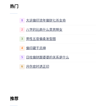
热门
1
大运偏印流年偏财七杀女命
2
八字的比肩什么意思啊女
3
男性五官偏柔发型图
4
偏印藏干忌神
5
日柱偏财跟婆婆的关系是什么
6
月伤官时透正印
推荐