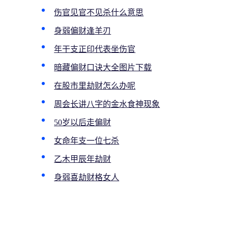
伤官见官不见杀什么意思
身弱偏财逢羊刃
年干支正印代表坐伤官
暗藏偏财口诀大全图片下载
在股市里劫财怎么办呢
周会长讲八字的金水食神现象
50岁以后走偏财
女命年支一位七杀
乙木甲辰年劫财
身弱喜劫财格女人