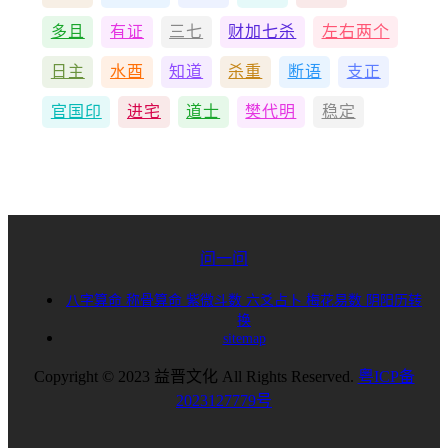
多且
有证
三七
财加七杀
左右两个
日主
水酉
知道
杀重
断语
支正
官国印
进宅
道士
樊代明
稳定
问一问
八字算命
称骨算命
紫微斗数
六爻占卜
梅花易数
阴阳历转
换
sitemap
Copyright © 2023 益晋文化 All Rights Reserved.
粤ICP备
2023127779号