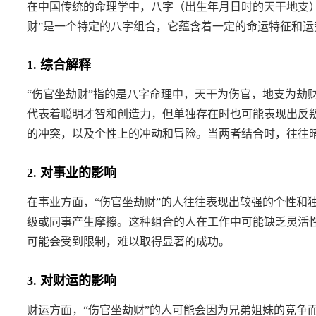
在中国传统的命理学中，八字（出生年月日时的天干地支
财”是一个特定的八字组合，它蕴含着一定的命运特征和运
1. 综合解释
“伤官坐劫财”指的是八字命理中，天干为伤官，地支为劫
代表着聪明才智和创造力，但单独存在时也可能表现出反
的冲突，以及个性上的冲动和冒险。当两者结合时，往往
2. 对事业的影响
在事业方面，“伤官坐劫财”的人往往表现出较强的个性和
级或同事产生摩擦。这种组合的人在工作中可能缺乏灵活
可能会受到限制，难以取得显著的成功。
3. 对财运的影响
财运方面，“伤官坐劫财”的人可能会因为兄弟姐妹的竞争