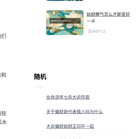
劫财脾气怎么才能变好
一点
2024-07-12
他们
难和
随机
女命流年七杀大运伤官
天干偏财是代表情人吗为什么
和技
风水
大运偏财劫财正印在一起