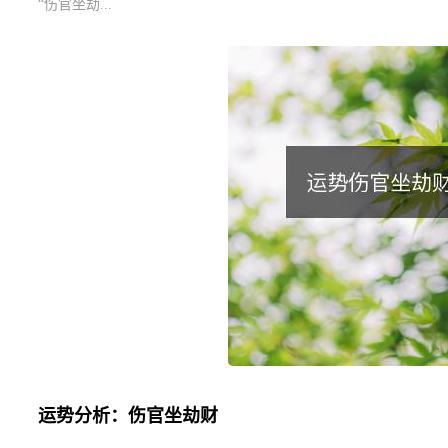
“伤官坐劫...
运势分析：伤官坐劫财