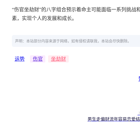
“伤官坐劫财”的八字组合预示着命主可能面临一系列挑战
素，实现个人的发展和成长。
声明：本站部分内容来源于网络，如有侵权请联我，本站会尽快删除。
运势
伤官
坐劫财
男生走偏财流年容易恋爱结