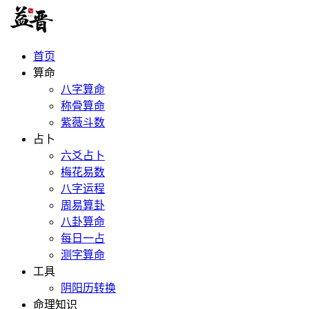
首页
算命
八字算命
称骨算命
紫薇斗数
占卜
六爻占卜
梅花易数
八字运程
周易算卦
八卦算命
每日一占
测字算命
工具
阴阳历转换
命理知识