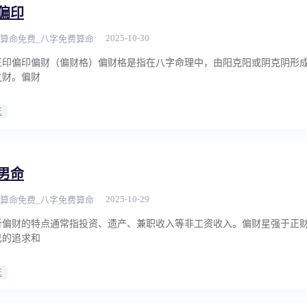
偏印
2025-10-30
算命免费_八字免费算命
正印偏印偏财（偏财格）偏财格是指在八字命理中，由阳克阳或阴克阴形
之财。偏财
正
男命
2025-10-29
算命免费_八字免费算命
析偏财的特点通常指投资、遗产、兼职收入等非工资收入。偏财星强于正
己的追求和
正