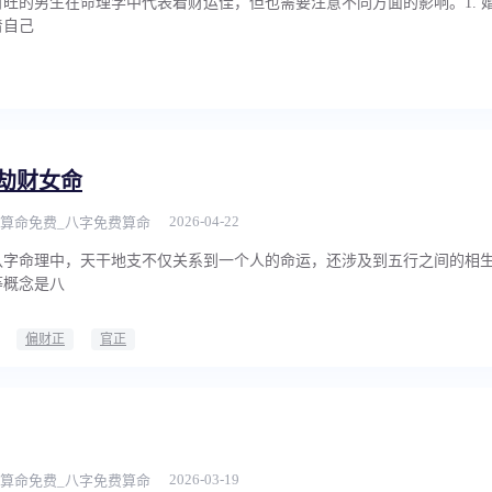
旺的男生在命理学中代表着财运佳，但也需要注意不同方面的影响。1. 
着自己
劫财女命
2026-04-22
算命免费_八字免费算命
八字命理中，天干地支不仅关系到一个人的命运，还涉及到五行之间的相
等概念是八
偏财正
官正
2026-03-19
算命免费_八字免费算命