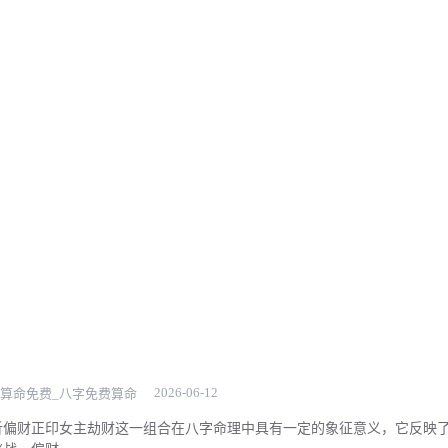
2026-06-12
算命免费_八字免费算命
析偏财正印女主劫财这一组合在八字命理中具有一定的象征意义，它反映