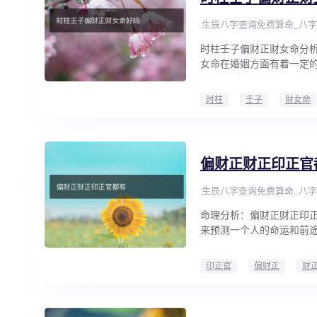
生辰八字查询免费算命_八字
时柱壬子偏财正财女命分析
女命在婚姻方面有着一定
时柱
壬子
财女命
偏财正财正印正官
生辰八字查询免费算命_八字
命理分析：偏财正财正印
来预测一个人的命运和前
印正官
偏财正
财