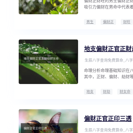
偏财正财旺的男生偏财正财
吸引力偏财在男命中代表
男生
偏财正
财旺
地支偏财正官正财
生辰八字查询免费算命_八字
命理分析命理基础知识在
其中，正财、偏财、劫财
地支
财劫
财女命
偏财正官正印三透
生辰八字查询免费算命_八字