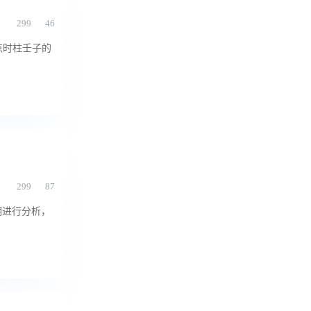
299
46
点时柱壬子的
299
87
期进行分析，