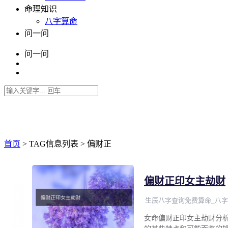
命理知识
八字算命
问一问
问一问
首页
> TAG信息列表 > 偏财正
偏财正印女主劫财
生辰八字查询免费算命_八字
女命偏财正印女主劫财分