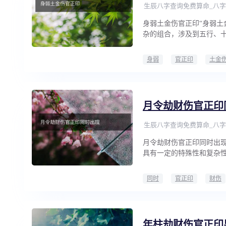
生辰八字查询免费算命_八字
身弱土金伤官正印“身弱土
杂的组合，涉及到五行、
身弱
官正印
土金
月令劫财伤官正印
生辰八字查询免费算命_八字
月令劫财伤官正印同时出
具有一定的特殊性和复杂
同时
官正印
财伤
年柱劫财伤官正印