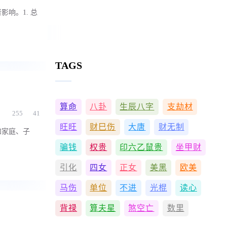
响。1. 总
TAGS
算命
八卦
生辰八字
支劫材
255
41
旺旺
财巳伤
大唐
财无制
和家庭、子
骗钱
权贵
印六乙鼠贵
坐甲财
引化
四女
正女
美黑
欧美
马伤
单位
不进
光棍
读心
背禄
算夫星
煞空亡
数里