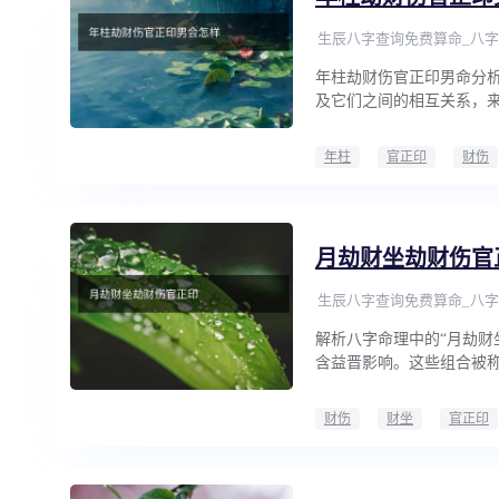
生辰八字查询免费算命_八字
年柱劫财伤官正印男命分
及它们之间的相互关系，
年柱
官正印
财伤
月劫财坐劫财伤官
生辰八字查询免费算命_八字
解析八字命理中的“月劫财
含益晋影响。这些组合被称
财伤
财坐
官正印