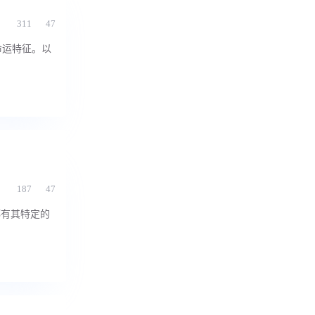
311
47
命运特征。以
187
47
都有其特定的