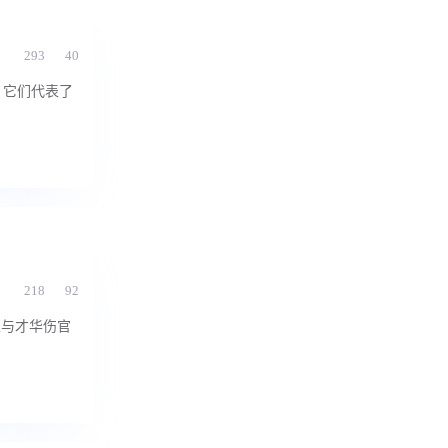
293
40
，它们代表了
218
92
性与才华伤官