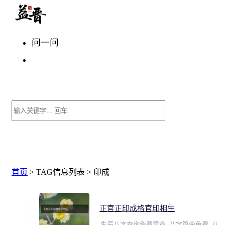
问一问
首页
> TAG信息列表 > 印成
正官正印成格官印相生
生辰八字查询免费算命_八字算命免费_八