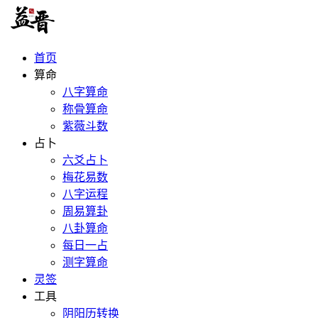
首页
算命
八字算命
称骨算命
紫薇斗数
占卜
六爻占卜
梅花易数
八字运程
周易算卦
八卦算命
每日一占
测字算命
灵签
工具
阴阳历转换