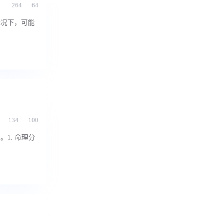
264
64
情况下，可能
134
100
1. 命理分