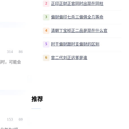
2
正印正财正官同时出现在同柱
3
偏财偏印七杀三偏俱全几等命
4
清朝丁宝桢正二品是现在什么官
5
时干偏财跟时支偏财的区别
314
86
6
官二代刘正远爹是谁
遇时，可能会
推荐
153
69