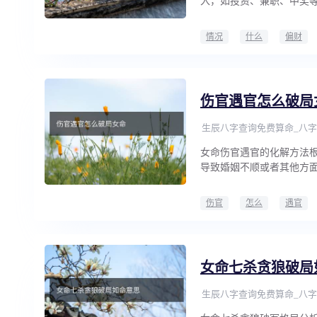
入，如投资、兼职、中奖
情况
什么
偏财
伤官遇官怎么破局
生辰八字查询免费算命_八字
女命伤官遇官的化解方法
导致婚姻不顺或者其他方
伤官
怎么
遇官
女命七杀贪狼破局
生辰八字查询免费算命_八字