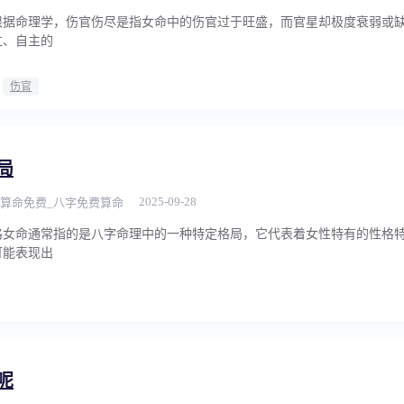
根据命理学，伤官伤尽是指女命中的伤官过于旺盛，而官星却极度衰弱或
立、自主的
伤官
局
2025-09-28
算命免费_八字免费算命
格女命通常指的是八字命理中的一种特定格局，它代表着女性特有的性格
可能表现出
呢