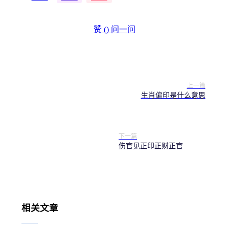
赞 (
)
问一问
上一篇
生肖偏印是什么意思
下一篇
伤官见正印正财正官
相关文章