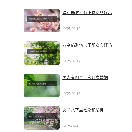
没有劫财没有正财女命好吗
2025-02-12
八字偏财伤官正印女命好吗
2025-02-12
男人有四个正官几次婚姻
2025-02-12
女命八字里七杀和枭神
2025-02-12