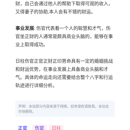
财，自己会通过他人的帮助下取得可观的收入，
又得妻子的协助,本人会有不错的财运。
事业发展
: 伤官代表着一个人的聪慧和才气，伤
官坐正财的人通常是颇具商业头脑的，能够在事
业上取得成功。
日柱伤官正官正财正印男命具有一定的婚姻挑战
和财运优势，在事业发展上具备商业头脑和才
气。具体的命运走向还需要结合整个八字和行运
轨迹进行详细分析。
声明：本站部分内容来源于网络，如有侵权请联我，本站会
尽快删除。
正官
伤官
日柱