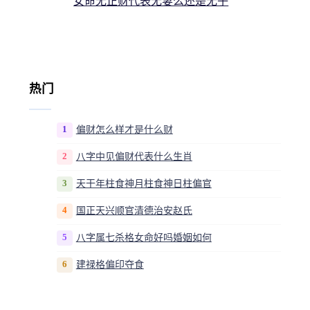
女命无正财代表无妻么还是无子
热门
1
偏财怎么样才是什么财
2
八字中见偏财代表什么生肖
3
天干年柱食神月柱食神日柱偏官
4
国正天兴顺官清德治安赵氏
5
八字属七杀格女命好吗婚姻如何
6
建禄格偏印夺食