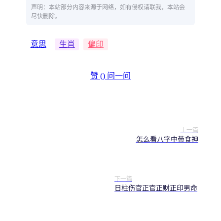
声明：本站部分内容来源于网络，如有侵权请联我，本站会
尽快删除。
意思
生肖
偏印
赞 (
)
问一问
上一篇
怎么看八字中带食神
下一篇
日柱伤官正官正财正印男命