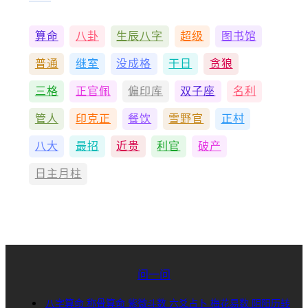
算命
八卦
生辰八字
超级
图书馆
普通
继室
没成格
干日
贪狼
三格
正官佩
偏印库
双子座
名利
管人
印克正
餐饮
雪野官
正村
八大
最招
近贵
利官
破产
日主月柱
问一问
八字算命
称骨算命
紫微斗数
六爻占卜
梅花易数
阴阳历转