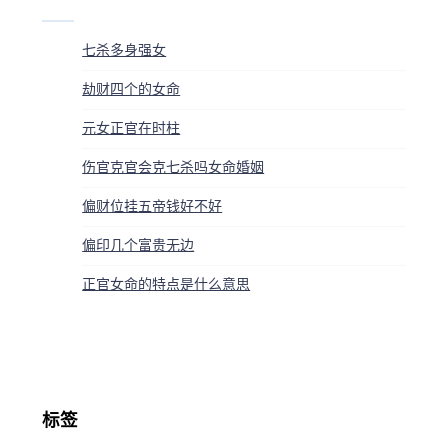
七杀多身强女
劫财四个的女命
元女正官在时柱
伤官克官会克七杀吗女命婚姻
偏财位挂五帝钱好不好
偏印几个富贵无边
正官女命的特点是什么意思
标签