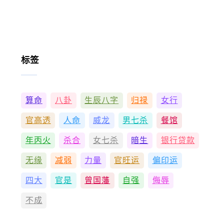
标签
算命
八卦
生辰八字
归禄
女行
官高透
人命
威龙
男七杀
餐馆
年丙火
杀合
女七杀
暗生
银行贷款
无缘
减弱
力量
官旺运
偏印运
四大
官是
曾国藩
自强
侮辱
不成