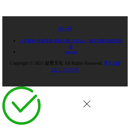
问一问
八字算命
称骨算命
紫微斗数
六爻占卜
梅花易数
阴阳历转
换
sitemap
Copyright © 2023 益晋文化 All Rights Reserved.
粤ICP备
2023127779号