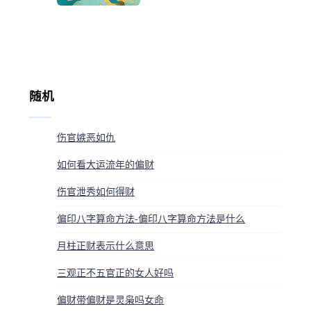
随机
伤官嫉恶如仇
如何看大运流年的偏财
伤官泄秀如何得财
偏印八字算命方法-偏印八字算命方法是什么
月柱正财表示什么意思
三观正不五官正的女人好吗
偏财带偏财是灵枭吗女命