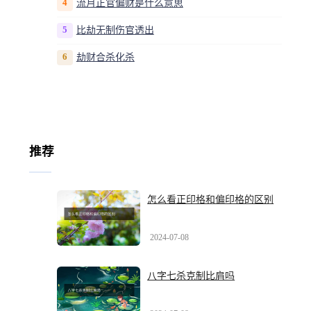
4
流月正官偏财是什么意思
5
比劫无制伤官透出
6
劫财合杀化杀
推荐
怎么看正印格和偏印格的区别
2024-07-08
八字七杀克制比肩吗