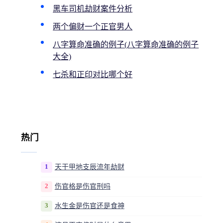
黑车司机劫财案件分析
两个偏财一个正官男人
八字算命准确的例子(八字算命准确的例子
大全)
七杀和正印对比哪个好
热门
1
天干甲地支辰流年劫财
2
伤官格是伤官刑吗
3
水生金是伤官还是食神