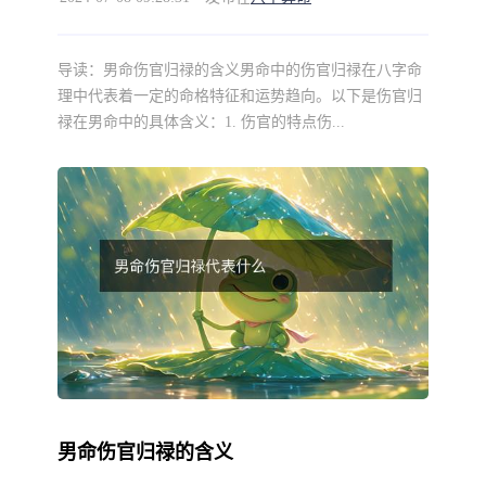
导读：
男命伤官归禄的含义男命中的伤官归禄在八字命
理中代表着一定的命格特征和运势趋向。以下是伤官归
禄在男命中的具体含义：1. 伤官的特点伤...
男命伤官归禄的含义