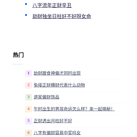
八字流年正财辛丑
劫财独坐日柱好不好呀女命
热门
1
劫财跟食神偏才同时出现
2
兔接正财横财代表什么动物
3
道家偏财饰品
4
午时出生的男孩命运怎么样？来一起揭秘！
5
正财透出月柱好不好
6
八字有偏财容易中奖吗女