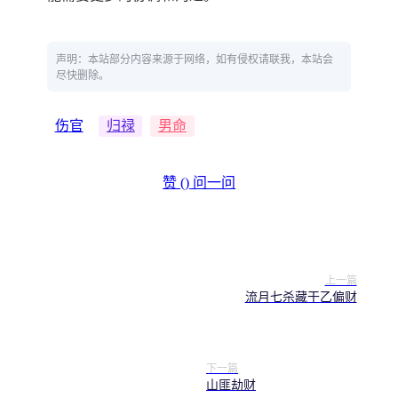
声明：本站部分内容来源于网络，如有侵权请联我，本站会
尽快删除。
伤官
归禄
男命
赞 (
)
问一问
上一篇
流月七杀藏干乙偏财
下一篇
山匪劫财