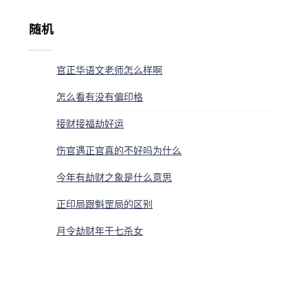
随机
官正华语文老师怎么样啊
怎么看有没有偏印格
接财接福劫好运
伤官遇正官真的不好吗为什么
今年有劫财之象是什么意思
正印局跟魁罡局的区别
月令劫财年干七杀女