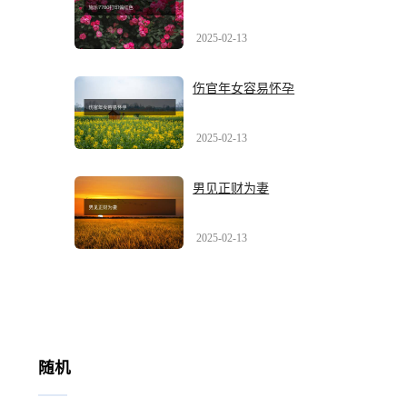
2025-02-13
伤官年女容易怀孕
2025-02-13
男见正财为妻
2025-02-13
随机