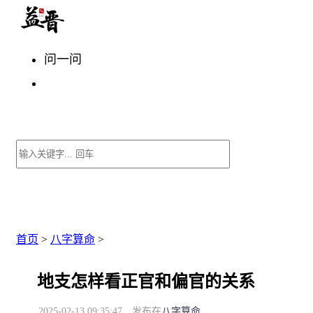
问一问
首页
>
八字算命
>
地支怎样看正官和偏官的关系
2025-02-13 09:35:47
发布在
八字算命