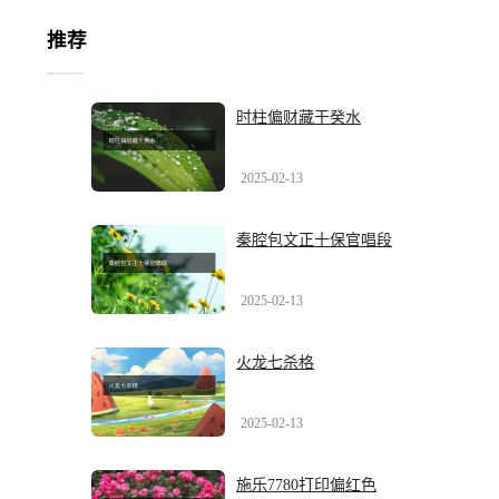
推荐
时柱偏财藏干癸水
2025-02-13
秦腔包文正十保官唱段
2025-02-13
火龙七杀格
2025-02-13
施乐7780打印偏红色