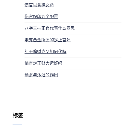
伤官见食神女命
伤官配印九个配置
八字三柱正官代表什么意思
地支酉金所属的是正官吗
年干偏财克父如何化解
偏官走正财大运好吗
劫财与沐浴的作用
标签