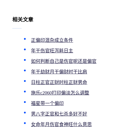
相关文章
正偏印混杂成立条件
年干伤官旺泻耗日主
如何判断自己是伤官呢还是偏官
年干劫财月干偏财时干比肩
日柱正官正财时柱正财男命
施乐c2060打印偏淡怎么调整
福星带一个偏印
男八字正官和七杀多好不好
女命年月伤官食神旺什么意思