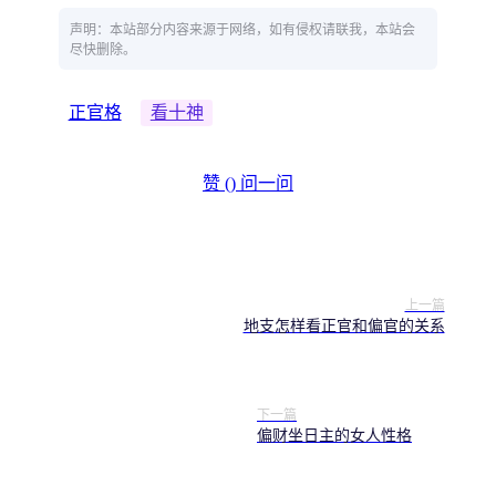
声明：本站部分内容来源于网络，如有侵权请联我，本站会
尽快删除。
正官格
看十神
赞 (
)
问一问
上一篇
地支怎样看正官和偏官的关系
下一篇
偏财坐日主的女人性格