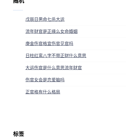
随机
戊辰日男命七杀大运
流年财官是正缘么女命婚姻
庚金伤官格宜伤官见官吗
日柱红鸾八字不带正财什么意思
大运伤官是什么意思流年财官
伤官女会是恋爱脑吗
正官格有什么格局
标签