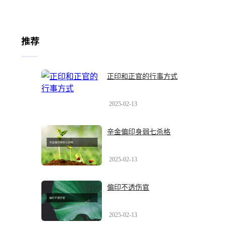
推荐
正印和正官的行事方式
2025-02-13
辛金偏印身弱七杀格
2025-02-13
偏印不透伤官
2025-02-13