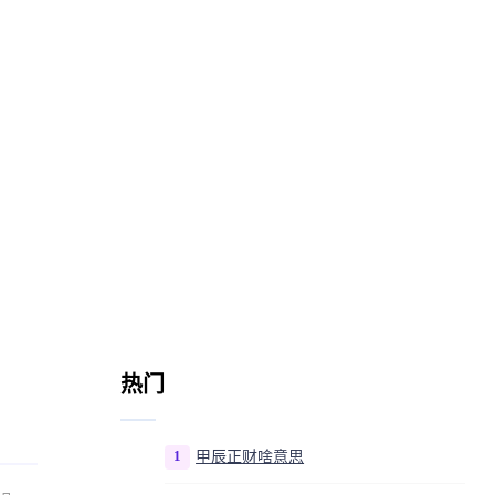
热门
1
甲辰正财啥意思