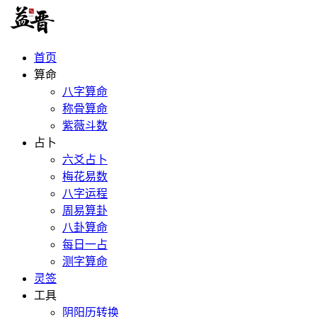
首页
算命
八字算命
称骨算命
紫薇斗数
占卜
六爻占卜
梅花易数
八字运程
周易算卦
八卦算命
每日一占
测字算命
灵签
工具
阴阳历转换