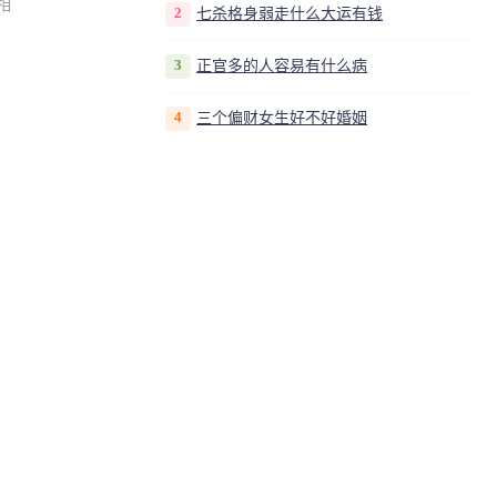
相
2
七杀格身弱走什么大运有钱
3
正官多的人容易有什么病
4
三个偏财女生好不好婚姻
5
八字身弱七杀偏财多的女命
6
男命年干伤官月柱伤官
推荐
正印格用财最简单处理
方法