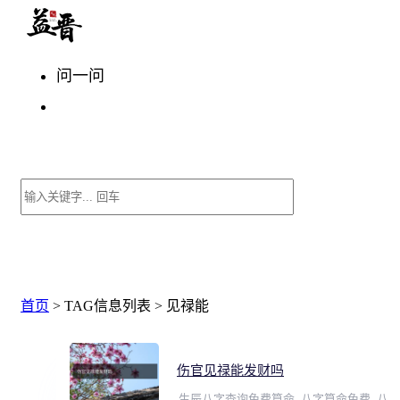
问一问
首页
> TAG信息列表 > 见禄能
伤官见禄能发财吗
生辰八字查询免费算命_八字算命免费_八