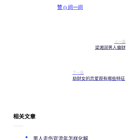
赞 (
)
问一问
上一篇
梁湘润男人偏财
下一篇
劫财女的恋爱观有哪些特征
相关文章
男人走伤官流年怎样化解