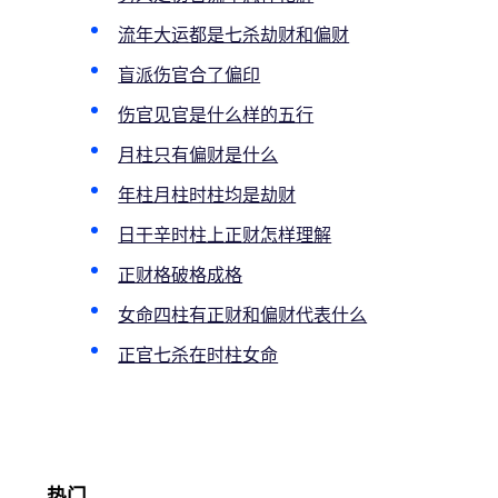
流年大运都是七杀劫财和偏财
盲派伤官合了偏印
伤官见官是什么样的五行
月柱只有偏财是什么
年柱月柱时柱均是劫财
日干辛时柱上正财怎样理解
正财格破格成格
女命四柱有正财和偏财代表什么
正官七杀在时柱女命
热门