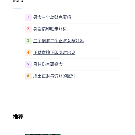
1
男命三个劫财克妻吗
2
身强偏印旺走财运
3
三个偏财二个正财女命好吗
4
正财食神正印同时出现
5
月柱伤官离婚命
6
戊土正财与偏财的区别
推荐