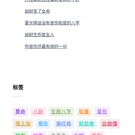
劫财多了女命
夏光明谈没有食伤和官的八字
劫财生伤官女人
伤官伤尽最有效的一句
标签
算命
八卦
生辰八字
较量
星在
强土加
根年
偏旺格
财劫食
比劫强