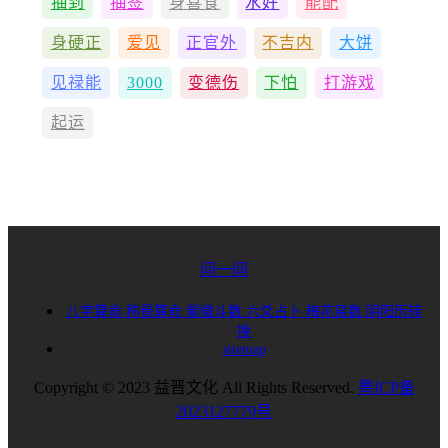
抽到
抽签
身喜食
水好
能配
身硬正
爱见
正官外
不吉内
大饼
见禄能
3000
变德伤
下怕
打游戏
起运
问一问
八字算命
称骨算命
紫微斗数
六爻占卜
梅花易数
阴阳历转
换
sitemap
Copyright © 2023 益晋文化 All Rights Reserved.
粤ICP备
2023127779号