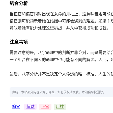
结合分析
当正官和偏官同时出现在女命的月柱上，这意味着她可能
偏官则可能预示着她在婚姻中可能会遇到的难题。如果命
意味着她有能力处理这些挑战，并从中获得成功和成就。
注意事项
需要注意的是，八字命理中的判断并非绝对，而是需要结
一个组合在不同人的命理中也可能有不同的解读。因此，
最后，八字分析并不是决定个人命运的唯一标准，人生的
声明：本站部分内容来源于网络，如有侵权请联我，本站会尽快删除。
偏官
偏财
正官
月柱