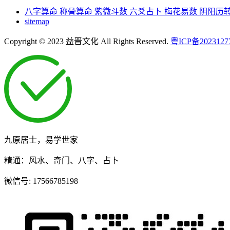
八字算命
称骨算命
紫微斗数
六爻占卜
梅花易数
阴阳历
sitemap
Copyright © 2023 益晋文化 All Rights Reserved.
粤ICP备2023127
九原居士，易学世家
精通：风水、奇门、八字、占卜
微信号:
17566785198