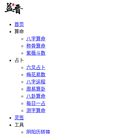
首页
算命
八字算命
称骨算命
紫薇斗数
占卜
六爻占卜
梅花易数
八字运程
周易算卦
八卦算命
每日一占
测字算命
灵签
工具
阴阳历转换