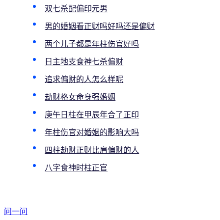
双七杀配偏印元男
男的婚姻看正财吗好吗还是偏财
两个儿子都是年柱伤官好吗
日主地支食神七杀偏财
追求偏财的人怎么样呢
劫财格女命身强婚姻
庚午日柱在甲辰年合了正印
年柱伤官对婚姻的影响大吗
四柱劫财正财比肩偏财的人
八字食神时柱正官
问一问