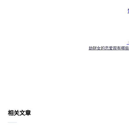
劫财女的恋爱观有哪些
相关文章