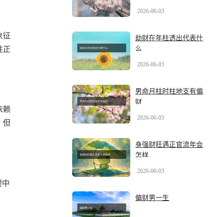
2026-06-03
象征
劫财在年柱透出代表什
么
柱正
2026-06-03
男命月柱时柱地支有偏
财
依赖
2026-06-03
，但
身强财旺遇正官流年会
怎样
2026-06-03
理中
偏财男一生