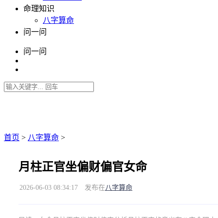
命理知识
八字算命
问一问
问一问
首页
>
八字算命
>
月柱正官坐偏财偏官女命
2026-06-03 08:34:17
发布在
八字算命