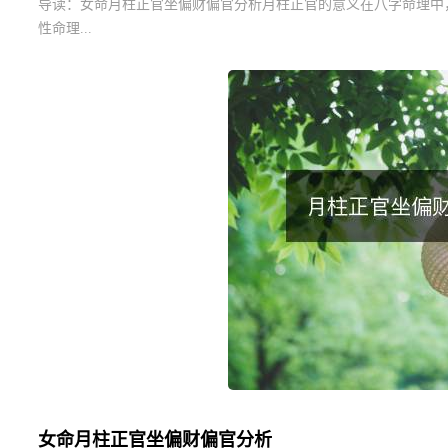
导读：
女命月柱正官坐偏财偏官分析月柱正官的意义在八字命理中，
性命理...
女命月柱正官坐偏财偏官分析