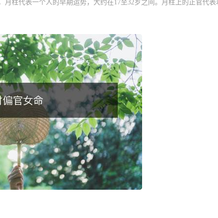
月柱代表一个人的早期运势，大约在17至32岁之间。月柱上的正官代表