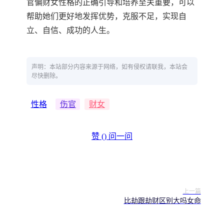
官偏财女性格的正确引导和培养至关重要，可以
帮助她们更好地发挥优势，克服不足，实现自
立、自信、成功的人生。
声明：本站部分内容来源于网络，如有侵权请联我，本站会
尽快删除。
性格
伤官
财女
赞 (
)
问一问
上一篇
比劫跟劫财区别大吗女命