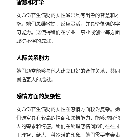
智慧和才华
女命伤官生偏财的女性通常具有出色的智慧和才
华。她们思维敏捷，反应灵活，并具备很强的学
习能力。这使得她们在学业、事业或创业等方面
取得不俗的成就。
人际关系能力
她们通常能够与他人建立良好的合作关系，共同
创造更大的成就。
感情方面的复杂性
女命伤官生偏财的女性在感情方面较为复杂。她
们通常具有较高的情商和领悟能力，能够理解他
人的需求和情感。她们在处理感情问题时往往过
于理智，给人一种冷漠的印象。她们需要学会表