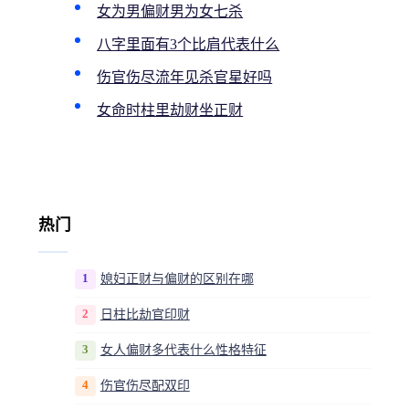
女为男偏财男为女七杀
八字里面有3个比肩代表什么
伤官伤尽流年见杀官星好吗
女命时柱里劫财坐正财
热门
1
媳妇正财与偏财的区别在哪
2
日柱比劫官印财
3
女人偏财多代表什么性格特征
4
伤官伤尽配双印