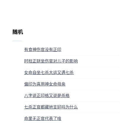
随机
有食神伤官没有正印
时柱正财坐伤官对儿子的影响
女命自坐七杀大运又遇七杀
偏印为喜用神女命母亲
八字说正印格又说是杀格
七杀正官都藏地支好吗为什么
命里无正官代表了啥