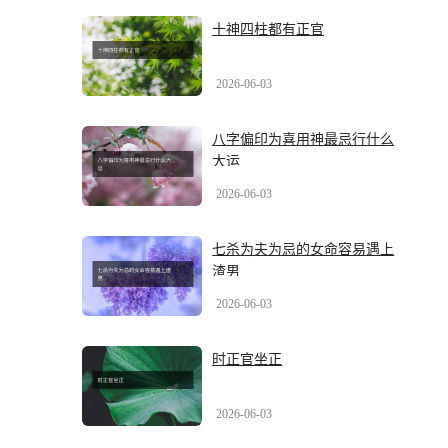
十神四柱都有正官
2026-06-03
八字偏印为喜用神最忌行什么
大运
2026-06-03
七杀为夫为忌的女命容易遇上
渣男
2026-06-03
时正官坐正
2026-06-03