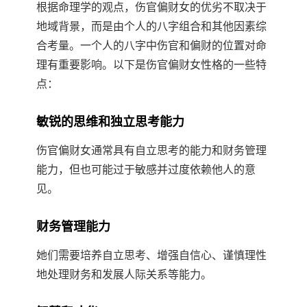
根据命理学的观点，伤官偏财女的优劣不取决于
地域背景，而是由个人的八字组合和其他因素综
合考量。一个人的八字中伤官和偏财的位置对命
理有重要影响。以下是伤官偏财女性格的一些特
点：
敏锐的思维和独立思考能力
伤官偏财女通常具有自立思考的能力和财务管理
能力，但也可能过于敏感并过度依赖他人的意
见。
财务管理能力
她们需要培养自立思考、增强自信心、谨慎理性
地处理财务和发展人际关系等能力。