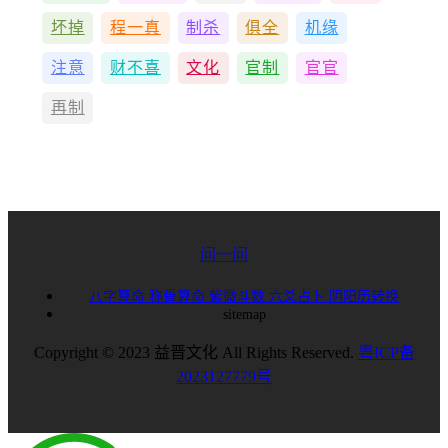
坏掉
程一真
制杀
俱全
机缘
注意
财不喜
文化
官制
官官
再制
问一问
八字算命
称骨算命
紫微斗数
六爻占卜
阴阳历转换
sitemap
Copyright © 2023 益晋文化 All Rights Reserved.
粤ICP备
2023127779号