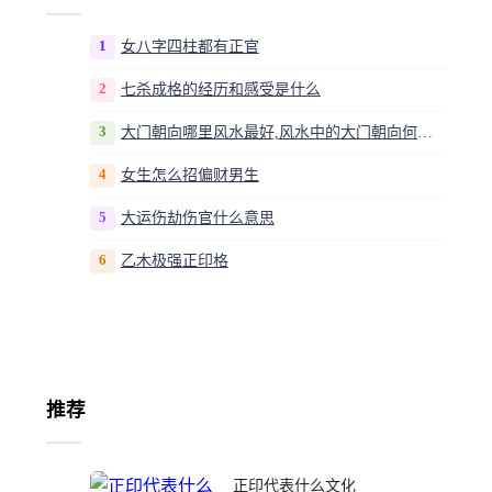
1
女八字四柱都有正官
2
七杀成格的经历和感受是什么
3
大门朝向哪里风水最好,风水中的大门朝向何处最佳
4
女生怎么招偏财男生
5
大运伤劫伤官什么意思
6
乙木极强正印格
推荐
正印代表什么文化