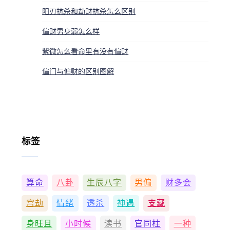
阳刃抗杀和劫财抗杀怎么区别
偏财男身弱怎么样
紫微怎么看命里有没有偏财
偏门与偏财的区别图解
标签
算命
八卦
生辰八字
男偏
财多会
宫劫
情绪
透杀
神遇
支藏
身旺且
小时候
读书
官同柱
一种