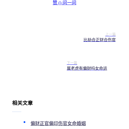
赞 (
)
问一问
上一篇
比劫合正财合伤官
下一篇
属老虎有偏财吗女命运
相关文章
偏财正官偏印伤官女命婚姻