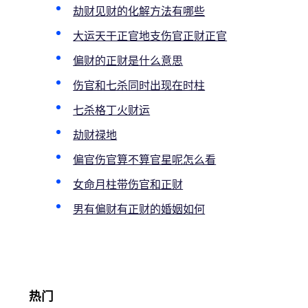
劫财见财的化解方法有哪些
大运天干正官地支伤官正财正官
偏财的正财是什么意思
伤官和七杀同时出现在时柱
七杀格丁火财运
劫财禄地
偏官伤官算不算官星呢怎么看
女命月柱带伤官和正财
男有偏财有正财的婚姻如何
热门