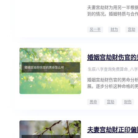
夫妻宫劫财为用另一半根
到的情况。婚姻特质与合
另一半
财为
宫劫
婚姻宫劫财伤官的
生辰八字查询免费算命_八字
婚姻宫劫财伤官的男命分
展。逐步分析这种命格的
男命
宫劫
财伤
夫妻宫劫财正印偏