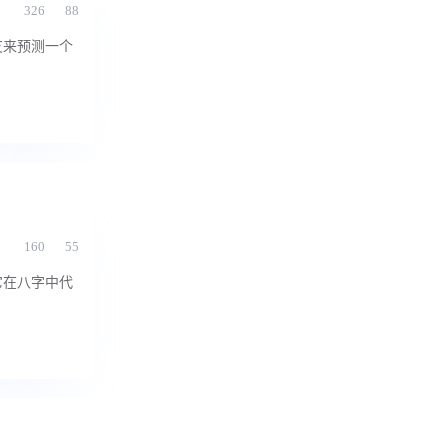
326
88
支来预测一个
160
55
它在八字中代