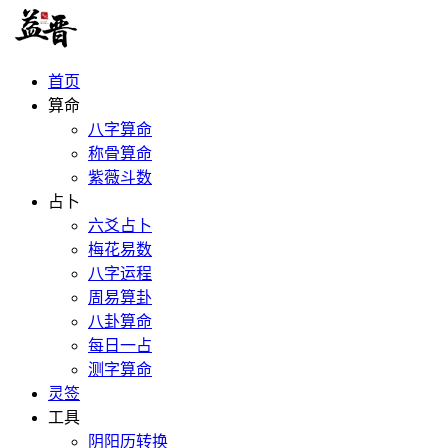
首页
算命
八字算命
称骨算命
紫薇斗数
占卜
六爻占卜
梅花易数
八字运程
周易算卦
八卦算命
每日一占
测字算命
灵签
工具
阴阳历转换