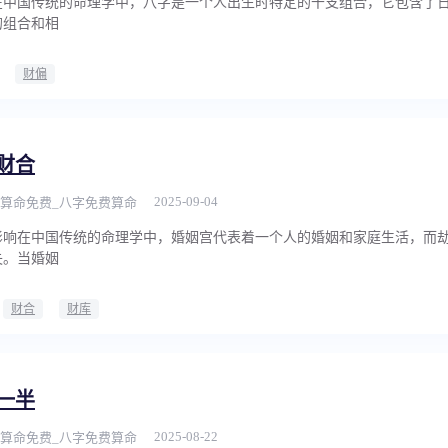
在中国传统的命理学中，八字是一个人出生时特定的干支组合，它包含了
的组合和相
财偏
财合
2025-09-04
算命免费_八字免费算命
影响在中国传统的命理学中，婚姻宫代表着一个人的婚姻和家庭生活，而
失。当婚姻
财合
财库
一半
2025-08-22
算命免费_八字免费算命