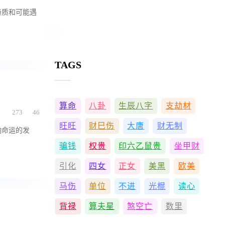
特质和可能遇
TAGS
算命
八卦
生辰八字
支劫材
273
46
旺旺
财巳伤
大唐
财无制
响命运的发
骗钱
权贵
印六乙鼠贵
坐甲财
引化
四女
正女
美黑
欧美
马伤
单位
不进
光棍
读心
背禄
算夫星
煞空亡
数里