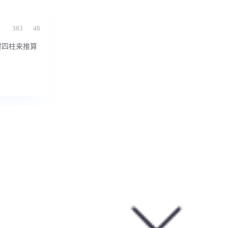
383
48
时四柱来推算