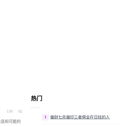
热门
130
62
1
偏财七杀偏印三者俱全在日柱的人
信息和可能的