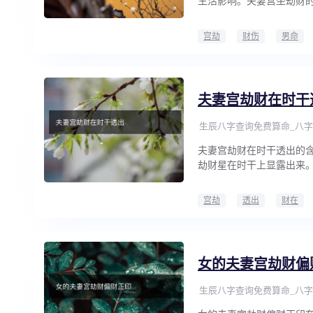
生活影响。夫妻宫坐劫财的
宫劫
财伤
男命
夫妻宫劫财在时干
生辰八字查询免费算命_八字
夫妻宫劫财在时干透出的
劫财星在时干上显露出来
宫劫
透出
财在
女的夫妻宫劫财偏
生辰八字查询免费算命_八字