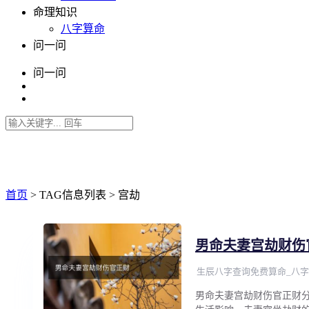
命理知识
八字算命
问一问
问一问
首页
> TAG信息列表 > 宫劫
男命夫妻宫劫财伤
生辰八字查询免费算命_八字
男命夫妻宫劫财伤官正财