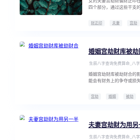
女的夫妻宫劫财偏财正印
四个部分，通过这些干支
财正印
夫妻
宫劫
婚姻宫劫财库被劫
生辰八字查询免费算命_八字
婚姻宫劫财库被劫财合的
能会有财务上的争夺或损
宫劫
婚姻
被劫
夫妻宫劫财为用另
生辰八字查询免费算命_八字