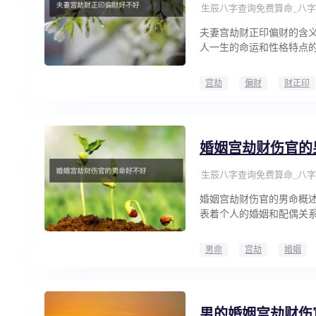
生辰八字查询免费算命_八字
夫妻宫劫财正印偏财的含
人一生的命运和性格特点
宫劫
偏财
财正印
婚姻宫劫财伤官的
生辰八字查询免费算命_八字
婚姻宫劫财伤官的男命概
表着个人的婚姻和配偶关
男命
宫劫
婚姻
男的婚姻宫劫财伤