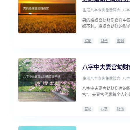
生辰八字查询免费算命_八字
男的婚姻宫劫财伤官在中
姻不利。婚姻宫劫财的影
宫劫
财伤
婚姻
八字中夫妻宫劫财
生辰八字查询免费算命_八字
八字中夫妻宫劫财伤官的
宫”。夫妻宫代表着个人的
宫劫
八字
财伤