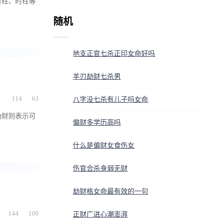
日柱、时柱等
随机
地支正官七杀正印女命好吗
羊刃劫财七杀男
114
63
八字没七杀有儿子吗女命
劫财则表示可
偏财多学历高吗
什么是偏财女食伤女
伤官合杀身弱无财
劫财格女命最有效的一句
144
100
正财广进心潮澎湃