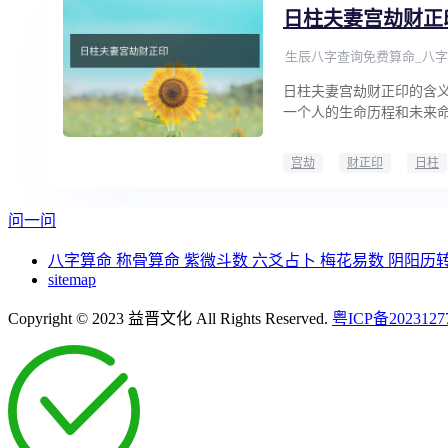
日柱夫妻宫劫财正
生辰八字查询免费算命_八字
日柱夫妻宫劫财正印的含
一个人的生命历程和未来
宫劫
财正印
日柱
问一问
八字算命
称骨算命
紫微斗数
六爻占卜
梅花易数
阴阳历
sitemap
Copyright © 2023 益晋文化 All Rights Reserved.
粤ICP备2023127