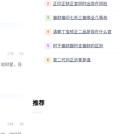
2
正印正财正官同时出现在同柱
3
偏财偏印七杀三偏俱全几等命
4
清朝丁宝桢正二品是现在什么官
5
时干偏财跟时支偏财的区别
178
55
6
官二代刘正远爹是谁
了劫财星，且
推荐
149
38