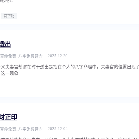
影响1.
官正财
透出
2025-12-29
算命免费_八字免费算命
含义夫妻宫劫财在时干透出是指在个人的八字命理中，夫妻宫的位置出现
。这一现象
财正印
2025-12-04
算命免费_八字免费算命