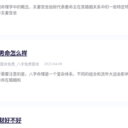
据命理学中的概念，夫妻宫坐劫财代表着命主在其婚姻关系中的一些特定
作夫妻宫坐
男命怎么样
2025-04-09
算命免费_八字免费算命
析需要注意的是，八字命理是一个复杂体系，不同的组合和流年大运会影
男命在婚姻和
财好不好