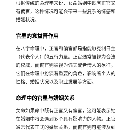
根据传统的命理学来说，女命婚姻中既有正官又
有偏官，这种情况可能会带来一些复杂的情感和
婚姻状况。
官星的意益晋作用
在八字命理中，正官和偏官都是指能够克制日主
（代表个人）的五行力量。正官通常被视为合法
的权威，而偏官则被视为偏夫或者情人的象征。
它们在命理中扮演着重要的角色，影响着个人的
性格、婚姻状况以及职业发展等方面。
命理中的官星与婚姻关系
女命如果命中既有正官又有偏官，这可能表示她
在婚姻中将会遇到多个具有影响力的人物。正官
通常代表正式的婚姻关系，而偏官则可能涉及到