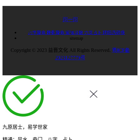
问一问
八字算命
称骨算命
紫微斗数
六爻占卜
阴阳历转换
sitemap
Copyright © 2023 益晋文化 All Rights Reserved.
粤ICP备
2023127779号
九原居士，易学世家
精通：风水、奇门、八字、占卜