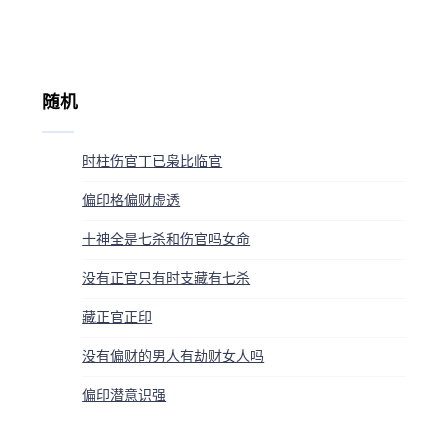
随机
时柱伤官丁已枭比临官
偏印格偏财虚透
十神全是七杀和伤官吗女命
没有正官只有时支藏有七杀
藏正官正印
没有偏财的男人有劫财女人吗
偏印潜意识强