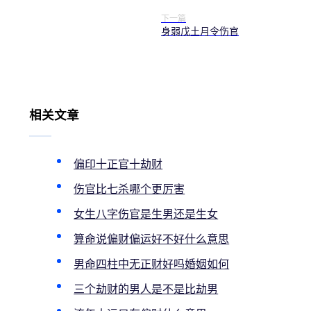
下一篇
身弱戊土月令伤官
相关文章
偏印十正官十劫财
伤官比七杀哪个更厉害
女生八字伤官是生男还是生女
算命说偏财偏运好不好什么意思
男命四柱中无正财好吗婚姻如何
三个劫财的男人是不是比劫男