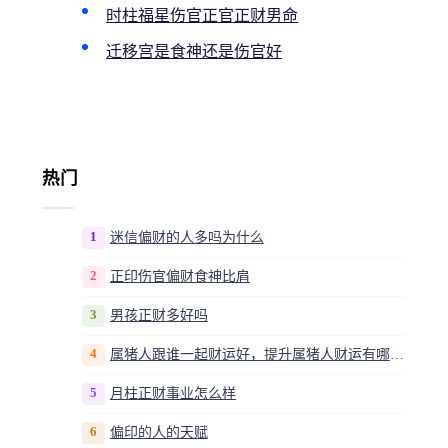
时柱福星伤官正官正财男命
迁移宫是食神还是伤官好
热门
1
迷信偏财的人多吗为什么
2
正印伤官偏财食神比肩
3
男孩正财多好吗
4
属猪人跟谁一起财运好，提升属猪人财运有哪些方法？
5
月柱正财事业怎么样
6
偏印的人的天赋