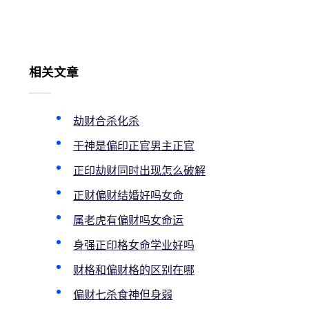
相关文章
劫财合杀化杀
干神是偏印正官男主正官
正印劫财同时出现怎么破解
正财偏财结婚好吗女命
属老虎有偏财吗女命运
身强正印格女命学业好吗
财格和偏财格的区别在哪
偏财七杀食神但身弱