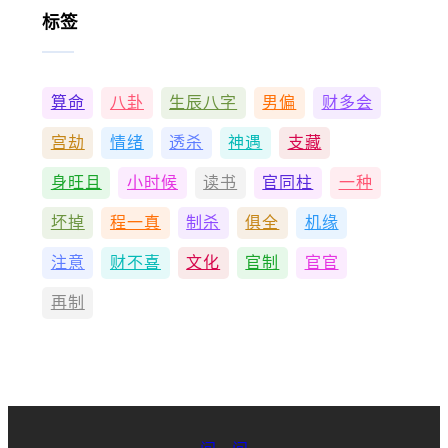
标签
算命
八卦
生辰八字
男偏
财多会
宫劫
情绪
透杀
神遇
支藏
身旺且
小时候
读书
官同柱
一种
坏掉
程一真
制杀
俱全
机缘
注意
财不喜
文化
官制
官官
再制