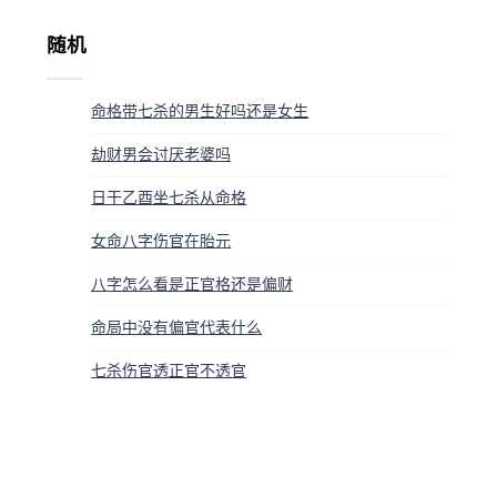
随机
命格带七杀的男生好吗还是女生
劫财男会讨厌老婆吗
日干乙酉坐七杀从命格
女命八字伤官在胎元
八字怎么看是正官格还是偏财
命局中没有偏官代表什么
七杀伤官透正官不透官