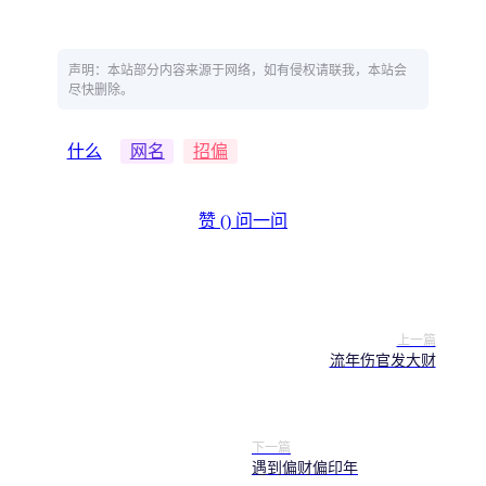
声明：本站部分内容来源于网络，如有侵权请联我，本站会
尽快删除。
什么
网名
招偏
赞 (
)
问一问
上一篇
流年伤官发大财
下一篇
遇到偏财偏印年