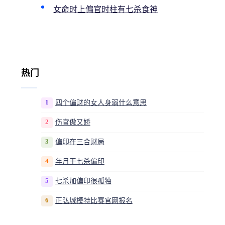
女命时上偏官时柱有七杀食神
热门
1
四个偏财的女人身弱什么意思
2
伤官傲又娇
3
偏印在三合财局
4
年月干七杀偏印
5
七杀加偏印很孤独
6
正弘城模特比赛官网报名