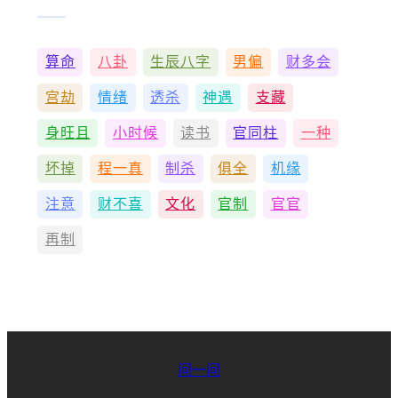
算命
八卦
生辰八字
男偏
财多会
宫劫
情绪
透杀
神遇
支藏
身旺且
小时候
读书
官同柱
一种
坏掉
程一真
制杀
俱全
机缘
注意
财不喜
文化
官制
官官
再制
问一问