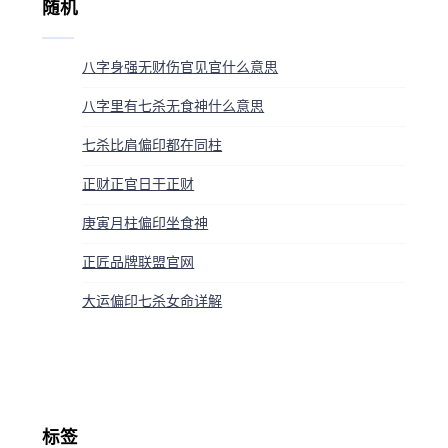
随机
八字身强无财伤官见官什么意思
八字里有七杀无食神什么意思
七杀比肩偏印都在同柱
正财正官日干正财
庚寅月柱偏印坐食神
正匠品牌联盟官网
大运偏印七杀女命详解
标签