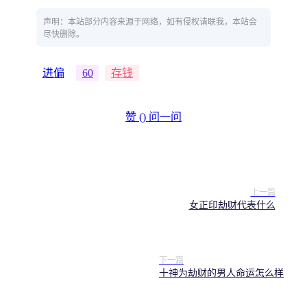
声明：本站部分内容来源于网络，如有侵权请联我，本站会
尽快删除。
进偏
60
存钱
赞 (
)
问一问
上一篇
女正印劫财代表什么
下一篇
十神为劫财的男人命运怎么样