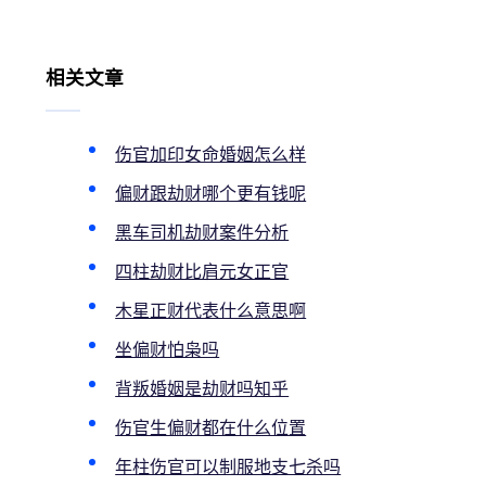
相关文章
伤官加印女命婚姻怎么样
偏财跟劫财哪个更有钱呢
黑车司机劫财案件分析
四柱劫财比肩元女正官
木星正财代表什么意思啊
坐偏财怕枭吗
背叛婚姻是劫财吗知乎
伤官生偏财都在什么位置
年柱伤官可以制服地支七杀吗