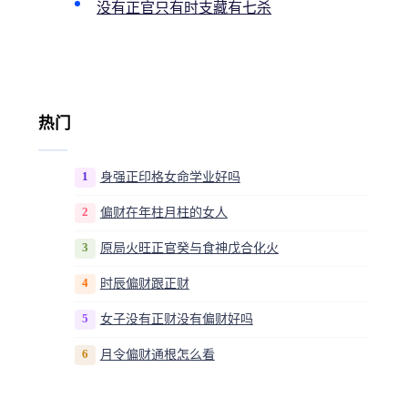
没有正官只有时支藏有七杀
热门
1
身强正印格女命学业好吗
2
偏财在年柱月柱的女人
3
原局火旺正官癸与食神戊合化火
4
时辰偏财跟正财
5
女子没有正财没有偏财好吗
6
月令偏财通根怎么看