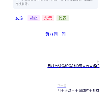
尽快删除。
女命
劫财
父亲
代表
赞 (
)
问一问
上一篇
月柱七杀偏印偏财的男人有官运吗
下一篇
月干正财日干偏财时干偏财