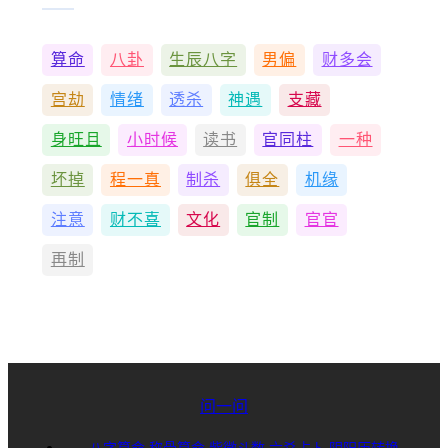
算命
八卦
生辰八字
男偏
财多会
宫劫
情绪
透杀
神遇
支藏
身旺且
小时候
读书
官同柱
一种
坏掉
程一真
制杀
俱全
机缘
注意
财不喜
文化
官制
官官
再制
问一问