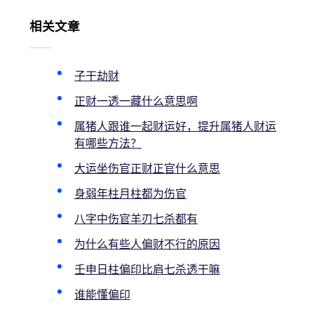
相关文章
子干劫财
正财一透一藏什么意思啊
属猪人跟谁一起财运好，提升属猪人财运
有哪些方法？
大运坐伤官正财正官什么意思
身弱年柱月柱都为伤官
八字中伤官羊刃七杀都有
为什么有些人偏财不行的原因
壬申日柱偏印比肩七杀透干嘛
谁能懂偏印