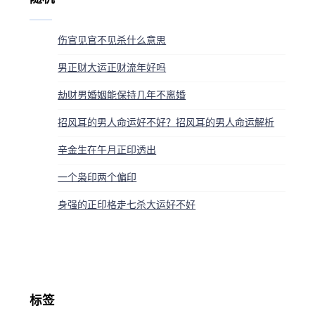
伤官见官不见杀什么意思
男正财大运正财流年好吗
劫财男婚姻能保持几年不离婚
招风耳的男人命运好不好？招风耳的男人命运解析
辛金生在午月正印透出
一个枭印两个偏印
身强的正印格走七杀大运好不好
标签