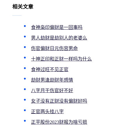
相关文章
食神枭印偏财是一回事吗
男人劫财是劫别人的老婆么
伤官偏财日元伤宫男命
十神正印和正财一样吗为什么
食神过旺不见正官
劫财男逢劫财年感情
八字月干伤官好不好
女子没有正财没有偏财好吗
正官两头挂八字
正平股份2023财报为啥亏损