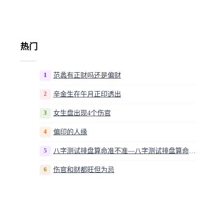
热门
1
范蠡有正财吗还是偏财
2
辛金生在午月正印透出
3
女生盘出现4个伤官
4
偏印的人缘
5
八字测试排盘算命准不准—八字测试排盘算命准不准呀
6
伤官和财都旺但为忌