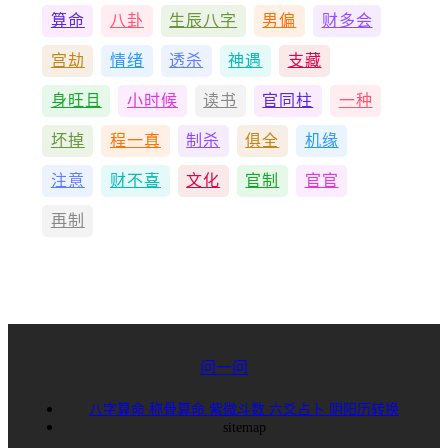
算命
八卦
生辰八字
男偏
财多会
宫劫
情绪
透杀
神遇
支藏
身旺且
小时候
读书
官同柱
一种
坏掉
程一真
制杀
俱全
机缘
注意
财不喜
文化
官制
官官
再制
问一问
八字算命
称骨算命
紫微斗数
六爻占卜
阴阳历转换
sitemap