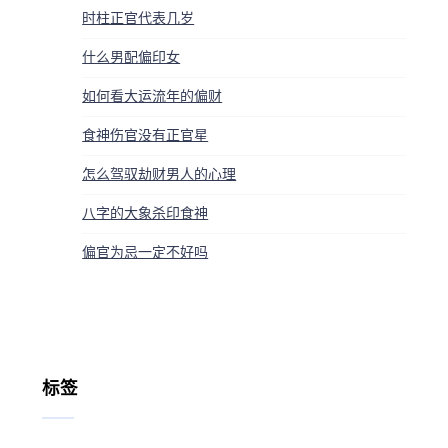
时柱正官代表几岁
什么男配偏印女
如何看大运流年的偏财
食神伤官没有正官星
怎么驾驭劫财男人的心理
八字的大象杀印食神
偏官为忌一定不好吗
标签