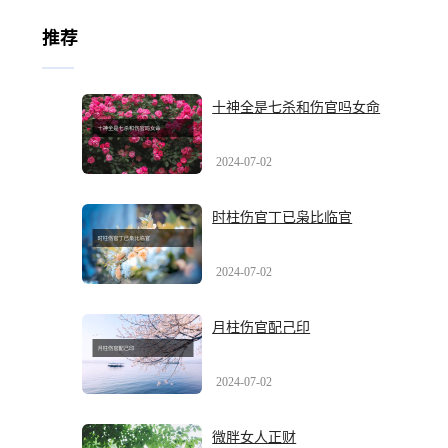
推荐
十神全是七杀和伤官吗女命
2024-07-02
时柱伤官丁已枭比临官
2024-07-02
月柱伤官配己印
2024-07-02
微胖女人正财