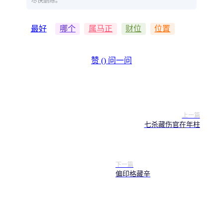
尽快删除。
最好
哪个
属马正
财位
位置
赞 (
)
问一问
上一篇
七杀藏伤官在年柱
下一篇
偏印格藏辛