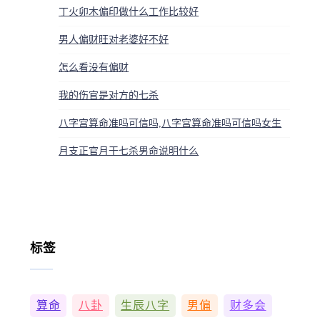
丁火卯木偏印做什么工作比较好
男人偏财旺对老婆好不好
怎么看没有偏财
我的伤官是对方的七杀
八字宫算命准吗可信吗,八字宫算命准吗可信吗女生
月支正官月干七杀男命说明什么
标签
算命
八卦
生辰八字
男偏
财多会