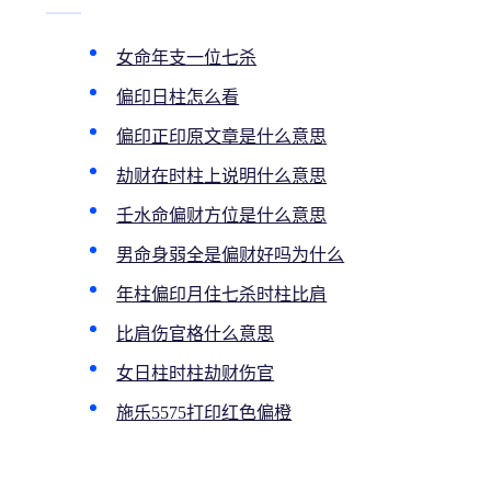
女命年支一位七杀
偏印日柱怎么看
偏印正印原文章是什么意思
劫财在时柱上说明什么意思
壬水命偏财方位是什么意思
男命身弱全是偏财好吗为什么
年柱偏印月住七杀时柱比肩
比肩伤官格什么意思
女日柱时柱劫财伤官
施乐5575打印红色偏橙