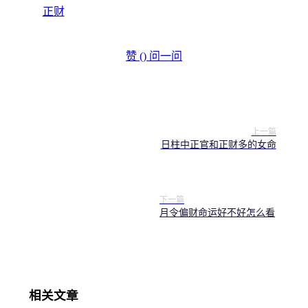
正财
赞 (
)
问一问
上一篇
日柱中正官和正财多的女命
下一篇
月令偏财命运好不好怎么看
相关文章