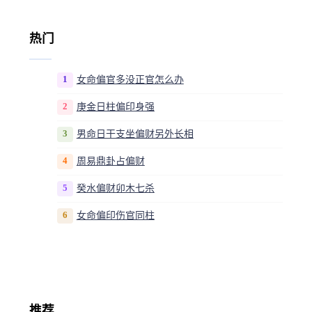
热门
1
女命偏官多没正官怎么办
2
庚金日柱偏印身强
3
男命日干支坐偏财另外长相
4
周易鼎卦占偏财
5
癸水偏财卯木七杀
6
女命偏印伤官同柱
推荐