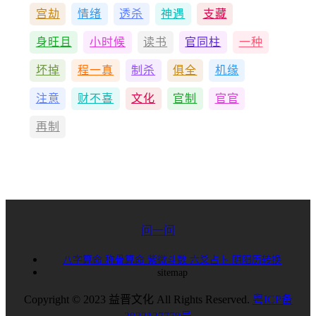
宫劫
情绪
透杀
神遇
支藏
身旺且
小时候
读书
官同柱
一种
坏掉
程一真
制杀
俱全
机缘
注意
财不喜
文化
官制
官官
再制
问一问
八字算命
称骨算命
紫微斗数
六爻占卜
阴阳历转换
sitemap
Copyright © 2023 益晋文化 All Rights Reserved.
粤ICP备