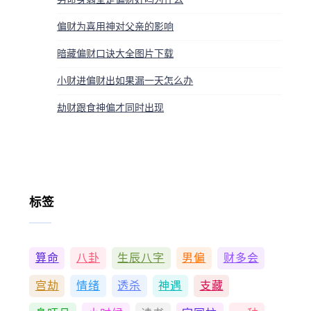
偏财为喜用神对父亲的影响
暗藏偏财口诀大全图片下载
小财进偏财出如果漏一天怎么办
劫财跟食神偏才同时出现
标签
算命
八卦
生辰八字
男偏
财多会
宫劫
情绪
透杀
神遇
支藏