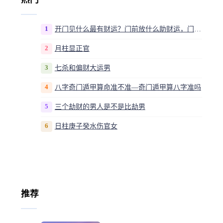
1
开门见什么最有财运？门前放什么助财运，门前风水财运布局有哪些？
2
月柱显正官
3
七杀和偏财大运男
4
八字奇门遁甲算命准不准—奇门遁甲算八字准吗
5
三个劫财的男人是不是比劫男
6
日柱庚子癸水伤官女
推荐