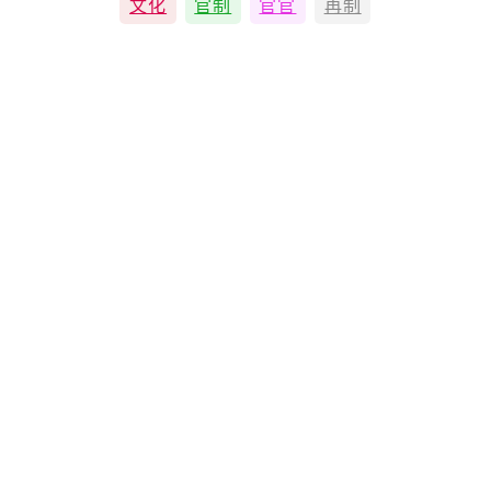
文化
官制
官官
再制