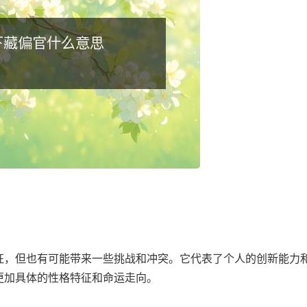
征，但也有可能带来一些挑战和冲突。它代表了个人的创新能力
更加具体的性格特征和命运走向。