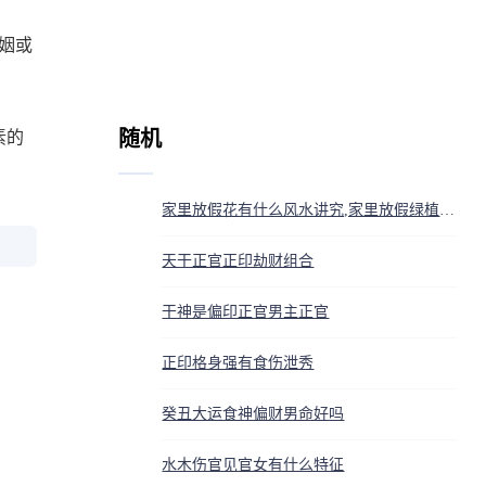
姻或
随机
素的
家里放假花有什么风水讲究,家里放假绿植有什么风水讲究
天干正官正印劫财组合
干神是偏印正官男主正官
正印格身强有食伤泄秀
癸丑大运食神偏财男命好吗
水木伤官见官女有什么特征