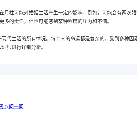
在月柱可能对婚姻生活产生一定的影响。例如，可能会有两次婚
更多的责任，但也可能感到某种程度的压力和不满。
于现代生活的所有情况。每个人的命运都是复杂的，受到多种因
命理师进行详细分析。
赞 (
)
问一问