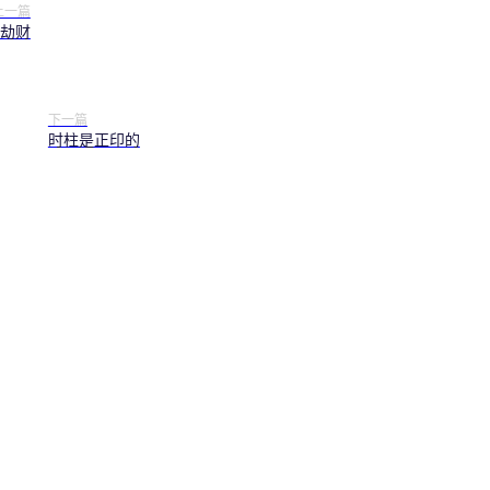
上一篇
劫财
下一篇
时柱是正印的