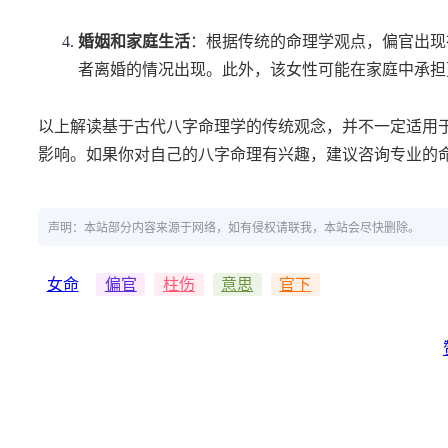
婚姻和家庭生活
：根据传统的命理学观点，偏官出现
者离婚的情况出现。此外，该女性可能在家庭中承担
以上解读基于古代八字命理学的传统观念，并不一定适用
影响。如果你对自己的八字命理有兴趣，建议咨询专业的
声明：本站部分内容来源于网络，如有侵权请联我，本站会尽快删除。
女命
偏官
柱伤
意思
官下