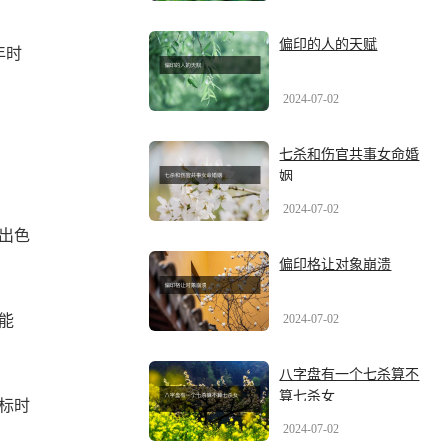
偏印的人的天赋
年时
2024-07-02
七杀和伤官共事女命婚
姻
2024-07-02
出色
偏印格让对象崩溃
2024-07-02
能
八字盘有一个七杀算不
算七杀女
标时
2024-07-02