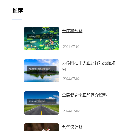
推荐
开库和劫财
2024-07-02
男命四柱中无正财好吗婚姻如
何
2024-07-02
全民健身李正印简介资料
2024-07-02
九华保偏财