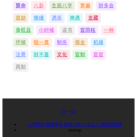
算命
八卦
生辰八字
男偏
财多会
宫劫
情绪
透杀
神遇
支藏
身旺且
小时候
读书
官同柱
一种
坏掉
程一真
制杀
俱全
机缘
注意
财不喜
文化
官制
官官
再制
问一问
八字算命
称骨算命
紫微斗数
六爻占卜
阴阳历转换
sitemap