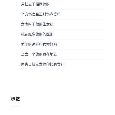
月柱支干相同偏财
辛亥伤官坐正财伤老婆吗
女命时干劫财生女孩
桃花红鸾偏财的区别
偏印财运好吗女命好吗
全盘一个偏财藏在地支
丙寅日柱元女偏印比肩食神
标签