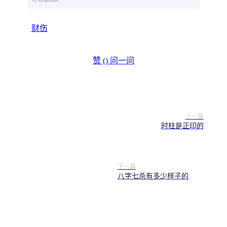
财伤
赞 (
)
问一问
上一篇
时柱是正印的
下一篇
八字七杀有多少样子的