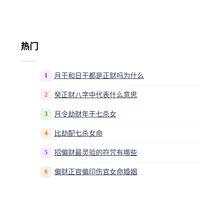
热门
1
月干和日干都是正财吗为什么
2
癸正财八字中代表什么意思
3
月令劫财年干七杀女
4
比劫配七杀女命
5
招偏财最灵验的符咒有哪些
6
偏财正官偏印伤官女命婚姻