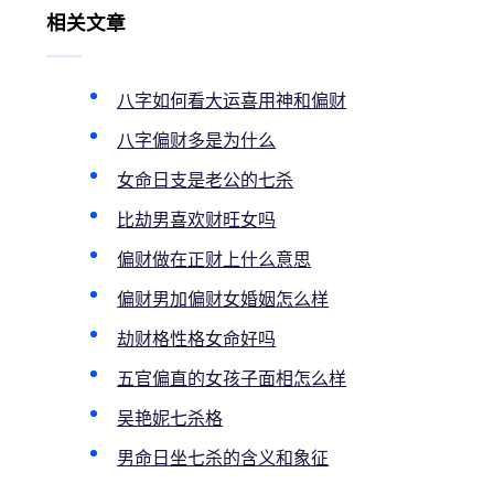
相关文章
八字如何看大运喜用神和偏财
八字偏财多是为什么
女命日支是老公的七杀
比劫男喜欢财旺女吗
偏财做在正财上什么意思
偏财男加偏财女婚姻怎么样
劫财格性格女命好吗
五官偏直的女孩子面相怎么样
吴艳妮七杀格
男命日坐七杀的含义和象征